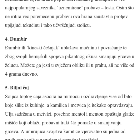
najpopularnijeg saveznika ‘uznemirene’ probave – tosta. Osim što
ne iritira već poremećenu probavu ova hrana zaustavlja proljev
upijajući tekućinu i tako učvršćujući stolicu.
4. Đumbir
Đumbir ili ‘kineski češnjak’ ublažava mučninu i povraćanje te
zbog svojih hemijskih spojeva pikantnog okusa smanjuju grčeve u
želucu. Možete ga jesti u svježem obliku ili u prahu, ali ne više od
4 grama dnevno.
5. Biljni čaj
Šoljica toplog čaja asocira na mirnoću i ozdravljenje više od bilo
koje slike iz kuhinje, a kamilica i metvica je itekako opravdavaju.
Ulja sadržana u metvici, posebno mentol i menton opuštaju glatke
mišiće koji oblažu probavni trakt što pomaže u smanjivanju
grčeva. A umirujuća svojstva kamilice vjerovatno su jedna od
prvih zapisanih u popularnoj narodnoj medicini.