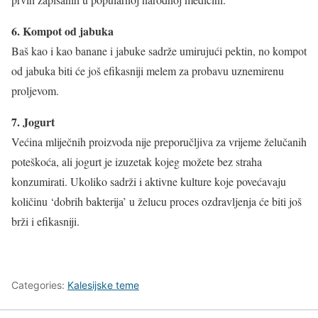
6. Kompot od jabuka
Baš kao i kao banane i jabuke sadrže umirujući pektin, no kompot
od jabuka biti će još efikasniji melem za probavu uznemirenu
proljevom.
7. Jogurt
Većina mliječnih proizvoda nije preporučljiva za vrijeme želučanih
poteškoća, ali jogurt je izuzetak kojeg možete bez straha
konzumirati. Ukoliko sadrži i aktivne kulture koje povećavaju
količinu ‘dobrih bakterija’ u želucu proces ozdravljenja će biti još
brži i efikasniji.
Categories:
Kalesijske teme