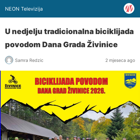
NEON Televizija
U nedjelju tradicionalna biciklijada
povodom Dana Grada Živinice
Samra Redzic
2 mjeseca ago