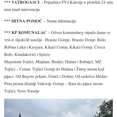
*** VATROGASCI
– Pripadnici PVJ Kalesija u protekla 24 sata
nisu imali intervencija
*** HITNA POMOĆ
– Nema informacija
*** KP KOMUNALAC
– Odvoz komunalnog otpada danas se
vrši iz sljedećih naselja: Hrasno Gornje, Hrasno Donje, Brdo,
Babina Luka i Kavgara, Kikači Centar, Kikači Gornji, Ćivica
Brdo, Kundakovići i Spreče
Magistrala Tojšići, Mujdani, Ibralići, Hidani i Babajići, MZ
Tojšići – Centar, Tojšići Gornji do Hidana i Žutog mosta kod
pijace, Od Begove pekare, Gutići i Dolina, Od raskršća Medaš–
Pista prema džamiji Vukovije Gornje – Bara do pijace mosta
Tojšići, Novo Naselje