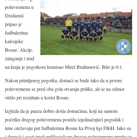
poluvremena u
Dizdaruši
pripao je
fudbalerima
kalesijske
Bosne. Akcije,
zalaganje i trud
na kraju je pogotkom krunisao Mirel Ibrahimović. Bilo je 0:1.
Nakon primljenog pogotka, domaći se bude tako da u prvom
poluvremenu se pred oba gola stvaraju prilike, ali se na odmor
otišlo pri rezultatu u korist Bosne.
Izgleda da je pauza dobro došla domaćima, koji na samom
početku drugog poluvremena postižu izjednačujući pogodak i
time otežavaju put fudbalerima Bosne ka Prvoj ligi FBiH. Iako su
i domaći i gosti imali prilike tokom drugog poluvremena mreže su