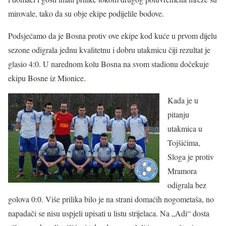
mirovale, tako da su obje ekipe podijelile bodove.
Podsjećamo da je Bosna protiv ove ekipe kod kuće u prvom dijelu
sezone odigrala jednu kvalitetnu i dobru utakmicu čiji rezultat je
glasio 4:0. U narednom kolu Bosna na svom stadionu dočekuje
ekipu Bosne iz Mionice.
Kada je u
pitanju
utakmica u
Tojšićima,
Sloga je protiv
Mramora
odigrala bez
golova 0:0. Više prilika bilo je na strani domaćih nogometaša, no
napadači se nisu uspjeli upisati u listu strijelaca. Na „Adi“ dosta