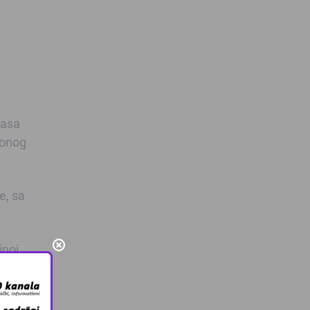
rasa
ionog
e, sa
jnoj
le i