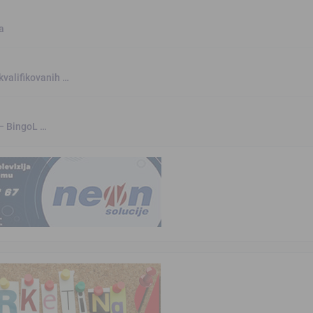
a
kvalifikovanih …
 – BingoL …