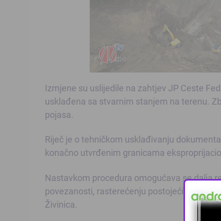
Izmjene su uslijedile na zahtjev JP Ceste Fed
usklađena sa stvarnim stanjem na terenu. Zbog
pojasa.
Riječ je o tehničkom usklađivanju dokumentac
konačno utvrđenim granicama eksproprijacio
Nastavkom procedura omogućava se dalja realiz
povezanosti, rasterećenju postojećih saobraća
Živinica.