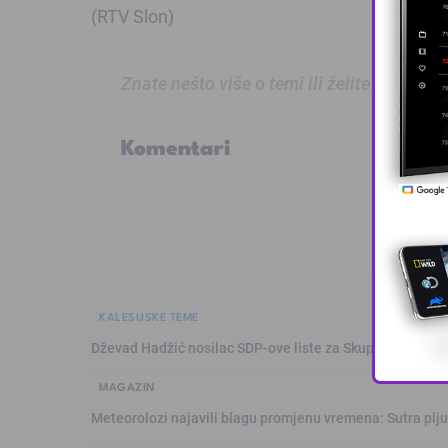
(RTV Slon)
Znate nešto više o temi ili želite prijaviti
Komentari
KALESIJSKE TEME
Dževad Hadžić nosilac SDP-ove liste za Skupštinu Tuzl
MAGAZIN
Meteorolozi najavili blagu promjenu vremena: Sutra plju