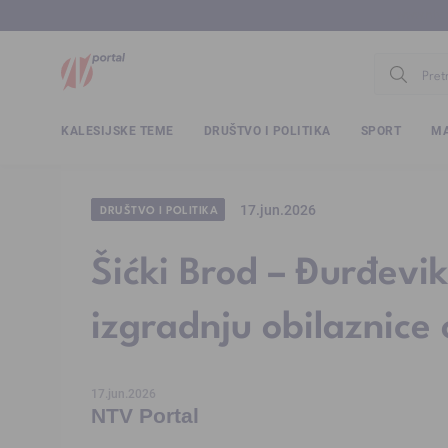
www.ntv.
KALESIJSKE TEME
DRUŠTVO I POLITIKA
SPORT
MA
17.jun.2026
DRUŠTVO I POLITIKA
Šićki Brod – Đurđevi
izgradnju obilaznice 
17.jun.2026
NTV Portal