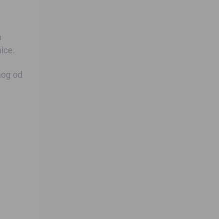
a
nice.
nog od