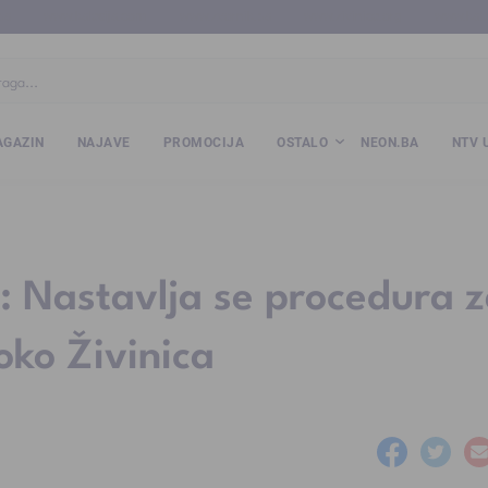
ba
www.kalesija.com
www.zvornik.ba
www.zivinice.org
www.kale
GAZIN
NAJAVE
PROMOCIJA
OSTALO
NEON.BA
NTV 
k: Nastavlja se procedura 
oko Živinica