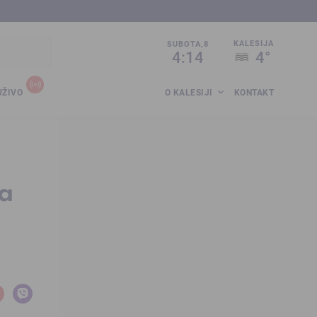
sija.co.ba
KALESIJA
SUBOTA,8
4:14
4°
UŽIVO
O KALESIJI
KONTAKT
za