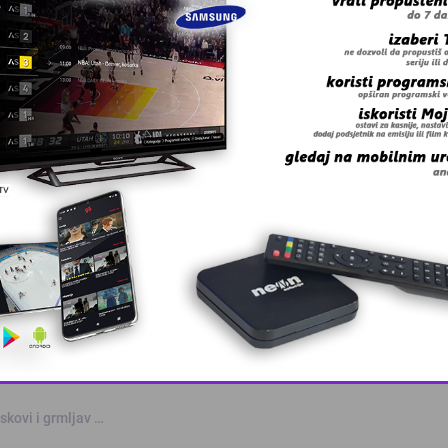
 grešku u tekstu?
anskog kanton …
This popup will close in:
10
skovi i grmljav …