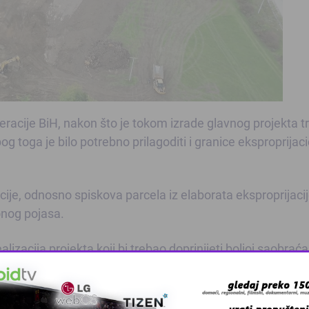
eracije BiH, nakon što je tokom izrade glavnog projekta t
 toga je bilo potrebno prilagoditi i granice eksproprijac
ije, odnosno spiskova parcela iz elaborata eksproprijacij
nog pojasa.
acija projekta koji bi trebao doprinijeti boljoj saobraća
jnica i unapređenju putne infrastrukture na području Tuz