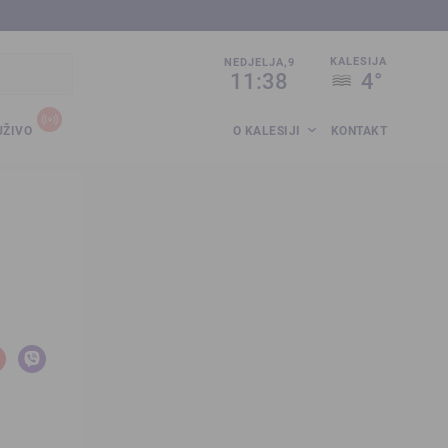
sija.co.ba
KALESIJA
NEDJELJA,9
11:38
4°
UŽIVO
O KALESIJI
KONTAKT