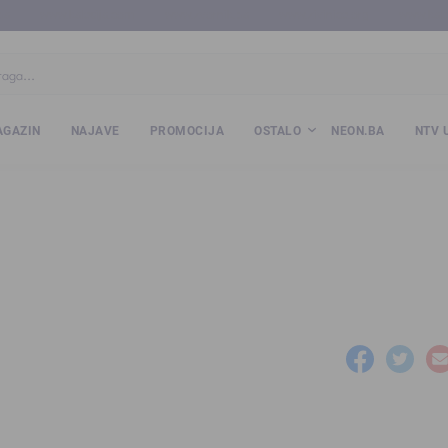
ba
www.kalesija.com
www.zvornik.ba
www.zivinice.org
www.kale
GAZIN
NAJAVE
PROMOCIJA
OSTALO
NEON.BA
NTV 