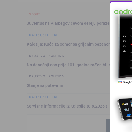
SPORT
Juventus na Alajbegovićevom debiju poražen od Intera,
KALESIJSKE TEME
Kalesija: Kuća za odmor sa grijanim bazenom
DRUŠTVO I POLITIKA
Na današnji dan prije 101. godine rođen Alija Izetbegović
DRUŠTVO I POLITIKA
Stanje na putevima
KALESIJSKE TEME
Servisne informacije iz Kalesije (8.8.2026.)