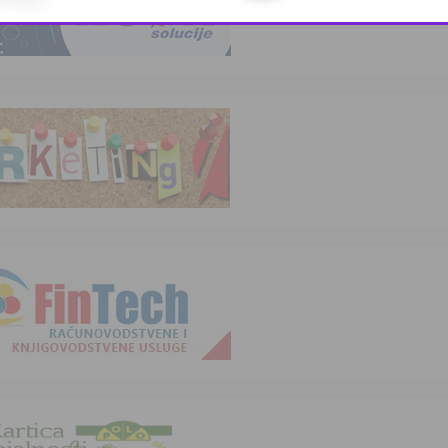
This popup will close in:
9