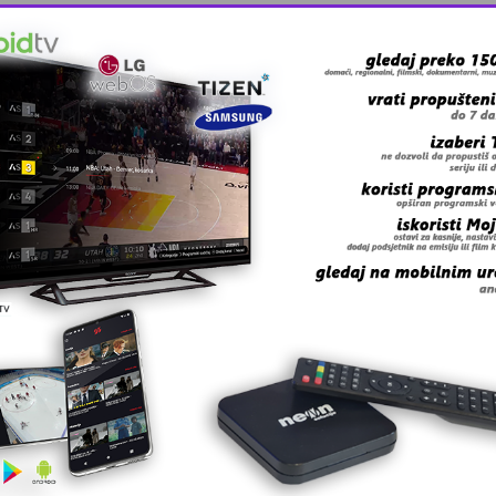
 Zmaj učestvov …
, lider ko …