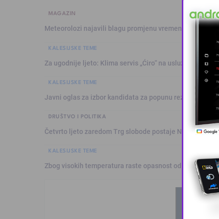
MAGAZIN
Meteorolozi najavili blagu promjenu vremena: Sutra plju
KALESIJSKE TEME
Za ugodnije ljeto: Klima servis „Ćiro“ na usluzi građanim
KALESIJSKE TEME
Javni oglas za izbor kandidata za popunu rezervne liste 
DRUŠTVO I POLITIKA
Četvrto ljeto zaredom Trg slobode postaje Naše mjesto
KALESIJSKE TEME
Zbog visokih temperatura raste opasnost od požara: Vat