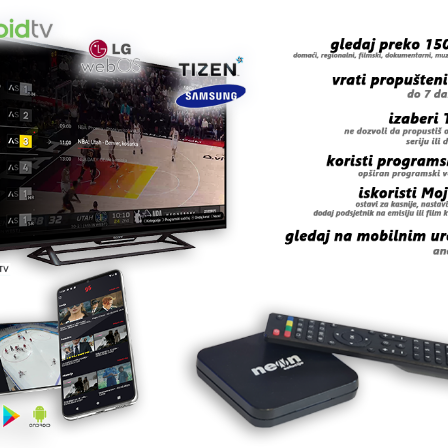
skovi i grmljav …
a
kvalifikovanih …
 – BingoL …
rogasci pozivaj …