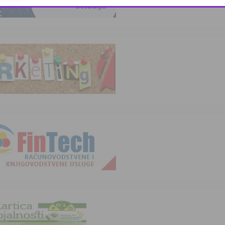
This popup will close in:
10