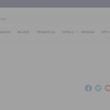
ba
www.kalesija.com
www.zvornik.ba
www.zivinice.org
www.kale
GAZIN
NAJAVE
PROMOCIJA
OSTALO
NEON.BA
NTV 