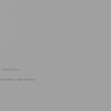
PROMOCIJA
ni pratilac svojih čitaoca.