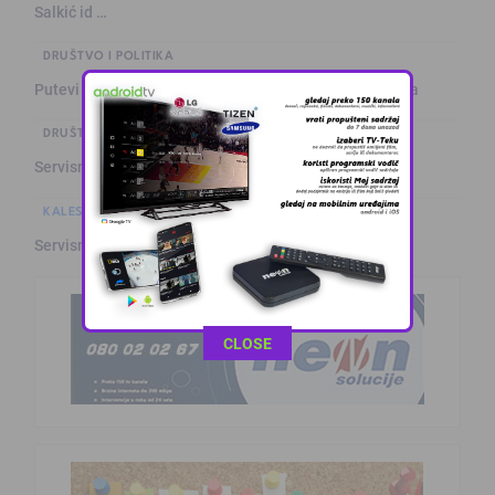
Salkić id …
DRUŠTVO I POLITIKA
Putevi u BiH: Očekuje se pojačan intenzitet saobraćaja
DRUŠTVO I POLITIKA
Servisne informacije iz Živinica (6.8.2026.)
KALESIJSKE TEME
Servisne informacije iz Kalesije (6.8.2026.)
This popup will close in:
11
CLOSE