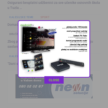
Osigurani besplatni udžbenici za sve učenike osnovnih škola
u Tuzla …
KALESIJSKE TEME
SPORT
Domaćinu pripao tradicionalni „Slogin turnir“
DRUŠTVO I POLITIKA
Zbog problema u vodosnabdijevanju građani organizuju
sastanak
KALESIJSKE TEME
“Dani sporta” u Raincima Gornjim
This popup will close in:
11
CLOSE