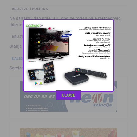
DRUŠTVO I POLITIKA
Na današnji dan prije 101. godine rođen Alija Izetbegović,
lider ko …
DRUŠTVO I POLITIKA
Stanje na putevima
KALESIJSKE TEME
Servisne informacije iz Kalesije (8.8.2026.)
This popup will close in:
11
CLOSE