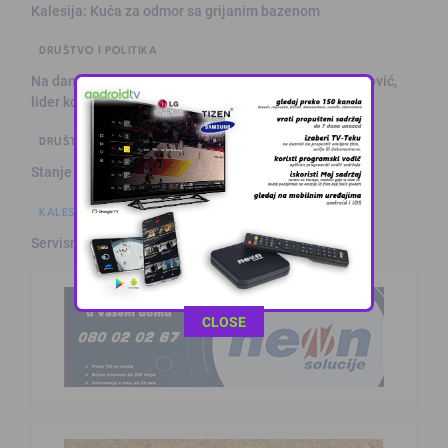
Kalesija: Kuća za odmor sa grijanim bazenom
DRUŠTVO I POLITIKA
Na današnji dan prije 101. godine rođen Alija Izetbegović,
lider ko …
DRUŠTVO I POLITIKA
Stanje na putevima
KALESIJSKE TEME
Servisne informacije iz Kalesije (8.8.2026.)
This popup will close in:
11
CLOSE