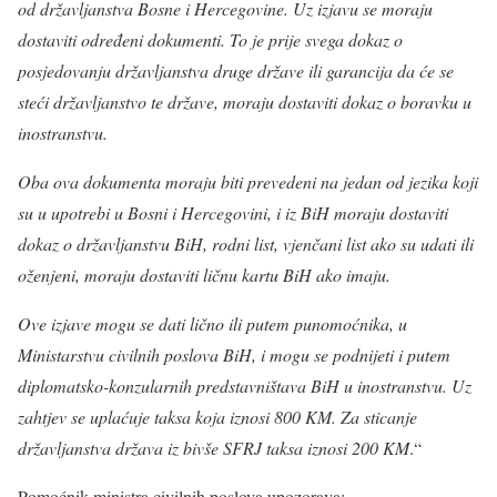
od državljanstva Bosne i Hercegovine. Uz izjavu se moraju
dostaviti određeni dokumenti. To je prije svega dokaz o
posjedovanju državljanstva druge države ili garancija da će se
steći državljanstvo te države, moraju dostaviti dokaz o boravku u
inostranstvu.
Oba ova dokumenta moraju biti prevedeni na jedan od jezika koji
su u upotrebi u Bosni i Hercegovini, i iz BiH moraju dostaviti
dokaz o državljanstvu BiH, rodni list, vjenčani list ako su udati ili
oženjeni, moraju dostaviti ličnu kartu BiH ako imaju.
Ove izjave mogu se dati lično ili putem punomoćnika, u
Ministarstvu civilnih poslova BiH, i mogu se podnijeti i putem
diplomatsko-konzularnih predstavništava BiH u inostranstvu. Uz
zahtjev se uplaćuje taksa koja iznosi 800 KM. Za sticanje
državljanstva država iz bivše SFRJ taksa iznosi 200 KM
.“
Pomoćnik ministra civilnih poslova upozorava: