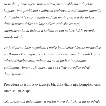
sa malim priraštajem stanovništva, ima problema s ‘bijelom
kugom’, ima problema s odlivom kadrova, a sad imamo situaciju
da ti kadrovi iz raznoraznih razloga imaju potrebu da steknu
državljanstvo država u koje odlaze radi školovanja,
zapošljavanja, ili država u kojima se oni nalaze još iz perioda
ratnih sukoba.
To je sigurno jako negativno i može imati teške i štetne posljedice
po Bosnu i Hercegovinu. Posmatrajući starosnu dob onih koji se
odriču državljanstva, vidimo da su to ljudi u ‘najboljim
godinama’. Imamo slučajeva da se i cijele porodice odriču
državljanstva.
“
Procedura za ispis iz evidencije bh. državljana nije komplikovana,
ističe Milan Zjajić.
„
Za prestanak državljanstva osoba mora dati izjavu da se odriče