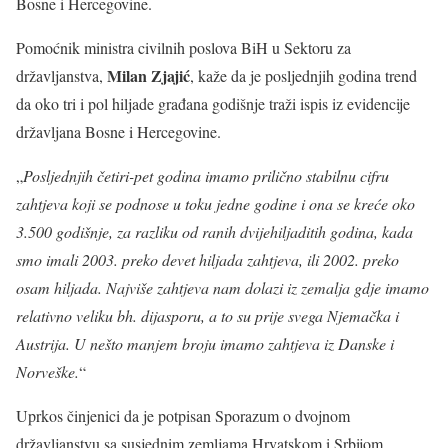
Bosne i Hercegovine.
Pomoćnik ministra civilnih poslova BiH u Sektoru za
Milan Zjajić
državljanstva,
, kaže da je posljednjih godina trend
da oko tri i pol hiljade građana godišnje traži ispis iz evidencije
državljana Bosne i Hercegovine.
„
Posljednjih četiri-pet godina imamo prilično stabilnu cifru
zahtjeva koji se podnose u toku jedne godine i ona se kreće oko
3.500 godišnje, za razliku od ranih dvijehiljaditih godina, kada
smo imali 2003. preko devet hiljada zahtjeva, ili 2002. preko
osam hiljada. Najviše zahtjeva nam dolazi iz zemalja gdje imamo
relativno veliku bh. dijasporu, a to su prije svega Njemačka i
Austrija. U nešto manjem broju imamo zahtjeva iz Danske i
Norveške.
“
Uprkos činjenici da je potpisan Sporazum o dvojnom
državljanstvu sa susjednim zemljama Hrvatskom i Srbijom,