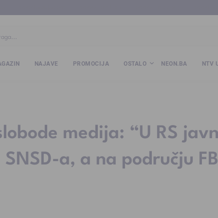
ba
www.kalesija.com
www.zvornik.ba
www.zivinice.org
www.kale
GAZIN
NAJAVE
PROMOCIJA
OSTALO
NEON.BA
NTV 
 slobode medija: “U RS javn
su SNSD-a, a na području F