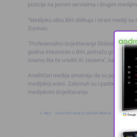
pozicije na javnim servisima i drugim medijima
“Medijsku sliku BiH oblikuju i strani mediji s
Zurovac.
“Profesionalno izvještavanje Slobodne Evrope
godina inteziviran u BiH, pomažu građanima da 
znamo šta će uraditi Al Jazeera”, kaže Ljilja
Analitičari medija smatraju da su političke po
medijskoj sceni. Zabrinuti su i padom profes
medijskom izvještavanju.
3. MAJ
SVJETSKI DAN SLOBODE MEDIJA