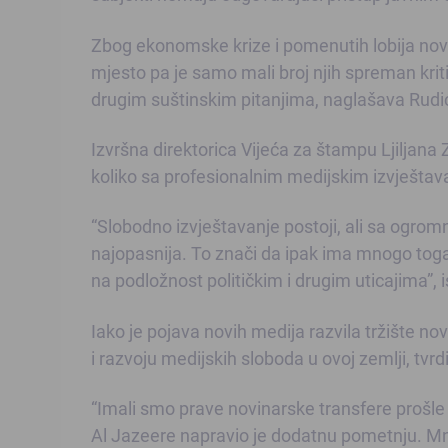
Zbog ekonomske krize i pomenutih lobija novina
mjesto pa je samo mali broj njih spreman kritič
drugim suštinskim pitanjima, naglašava Rudi
Izvršna direktorica Vijeća za štampu Ljiljan
koliko sa profesionalnim medijskim izvješta
“Slobodno izvještavanje postoji, ali sa ogro
najopasnija. To znači da ipak ima mnogo toga
na podložnost političkim i drugim uticajima”, i
Iako je pojava novih medija razvila tržište nov
i razvoju medijskih sloboda u ovoj zemlji, tvrd
“Imali smo prave novinarske transfere prošle 
Al Jazeere napravio je dodatnu pometnju. Mn