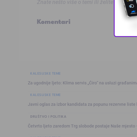
Znate nešto više o temi ili želite prijaviti
Komentari
KALESIJSKE TEME
Za ugodnije ljeto: Klima servis „Ćiro“ na usluzi građanim
KALESIJSKE TEME
Javni oglas za izbor kandidata za popunu rezervne liste 
DRUŠTVO I POLITIKA
Četvrto ljeto zaredom Trg slobode postaje Naše mjesto