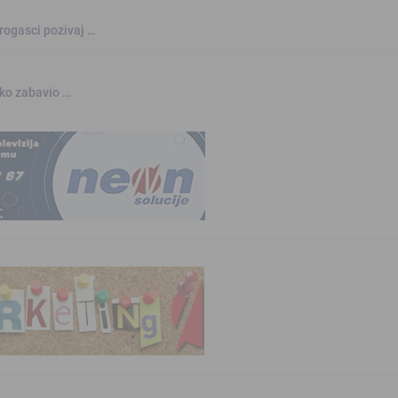
rogasci pozivaj …
nko zabavio …