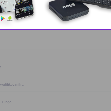
 grešku u tekstu?
This popup will close in:
10
a
kvalifikovanih …
 – BingoL …