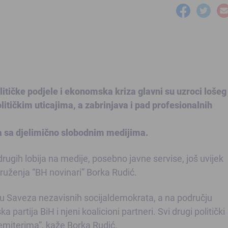
litičke podjele i ekonomska kriza glavni su uzroci lošeg
litičkim uticajima, a zabrinjava i pad profesionalnih
 sa djelimično slobodnim medijima.
 drugih lobija na medije, posebno javne servise, još uvijek
ruženja “BH novinari” Borka Rudić.
resu Saveza nezavisnih socijaldemokrata, a na području
partija BiH i njeni koalicioni partneri. Svi drugi politički
emiterima”, kaže Borka Rudić.