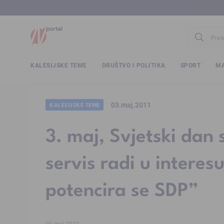
www.ntv.
KALESIJSKE TEME
DRUŠTVO I POLITIKA
SPORT
MA
03.maj.2011
KALESIJSKE TEME
3. maj, Svjetski dan
servis radi u intere
potencira se SDP”
03.maj.2011