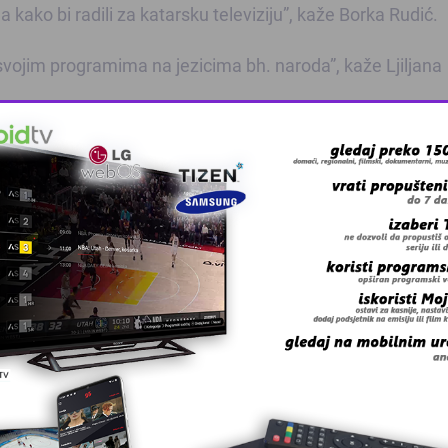
 kako bi radili za katarsku televiziju”, kaže Borka Rudić.
a svojim programima na jezicima bh. naroda”, kaže Ljiljana
, posebno Deutsche Wellea čiji je program od prije nekol
dobiju relevantne informacije iz više različitih izvora. 
na Zurovac.
djele u BiH i ekonomska kriza glavni uzroci lošeg stanja n
ionalnih standarda te nedostatkom objektivnosti i balansa