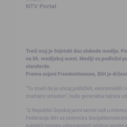
NTV Portal
Treći maj je Svjetski dan slobode medija. Po
na bh. medijskoj sceni. Mediji su podložni po
standarda.
Prema ocjeni Freedomhousea, BiH je država
“To znači da je uticaj političkih, ekonomskih i
značajno prisutan”, kaže generalna tajnica ud
“U Republici Srpskoj javni servis radi u inte
Federacije BiH se potencira Socijaldemokratska 
subjekti nemaju odgovarajući pristup javnim 