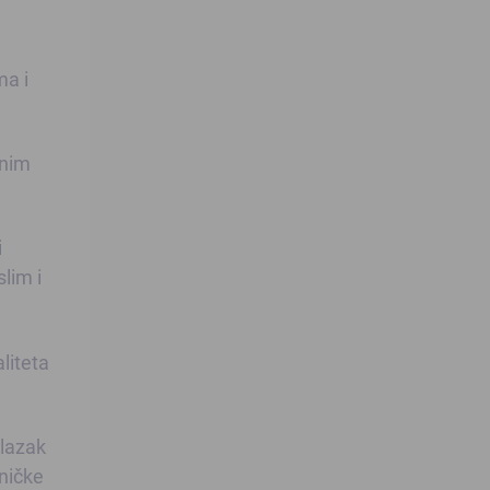
ma i
dnim
i
lim i
liteta
olazak
ničke