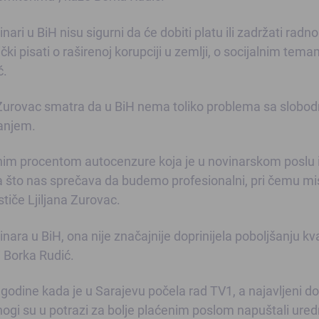
ri u BiH nisu sigurni da će dobiti platu ili zadržati radno
ki pisati o raširenoj korupciji u zemlji, o socijalnim tema
ć.
a Zurovac smatra da u BiH nema toliko problema sa slobo
vanjem.
mnim procentom autocenzure koja je u novinarskom poslu 
 što nas sprečava da budemo profesionalni, pri čemu mis
stiče Ljiljana Zurovac.
inara u BiH, ona nije značajnije doprinijela poboljšanju kva
i Borka Rudić.
godine kada je u Sarajevu počela rad TV1, a najavljeni d
ogi su u potrazi za bolje plaćenim poslom napuštali ured