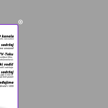
iko
Još ne
a bh.
 u