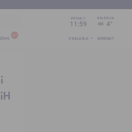
sija.co.ba
KALESIJA
PETAK,7
11:59
4°
UŽIVO
O KALESIJI
KONTAKT
i
BiH