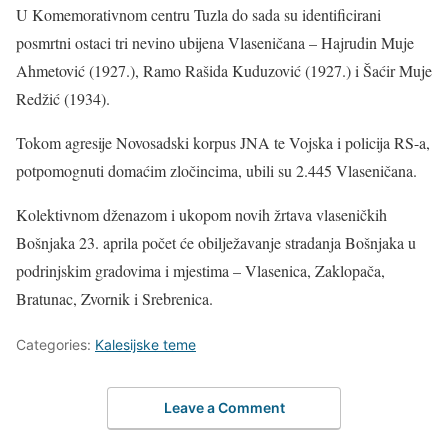
U Komemorativnom centru Tuzla do sada su identificirani
posmrtni ostaci tri nevino ubijena Vlaseničana – Hajrudin Muje
Ahmetović (1927.), Ramo Rašida Kuduzović (1927.) i Šaćir Muje
Redžić (1934).
Tokom agresije Novosadski korpus JNA te Vojska i policija RS-a,
potpomognuti domaćim zločincima, ubili su 2.445 Vlaseničana.
Kolektivnom dženazom i ukopom novih žrtava vlaseničkih
Bošnjaka 23. aprila počet će obilježavanje stradanja Bošnjaka u
podrinjskim gradovima i mjestima – Vlasenica, Zaklopača,
Bratunac, Zvornik i Srebrenica.
Categories:
Kalesijske teme
Leave a Comment