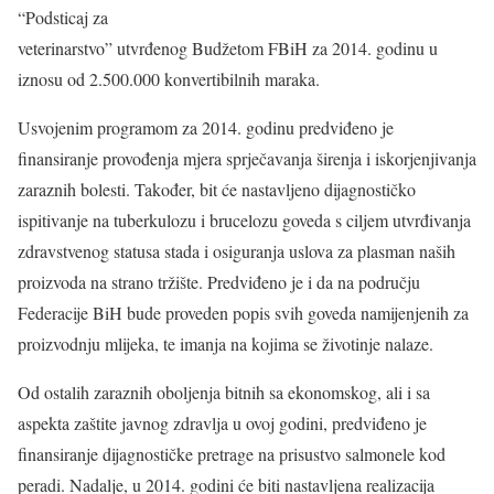
“Podsticaj za
veterinarstvo” utvrđenog Budžetom FBiH za 2014. godinu u
iznosu od 2.500.000 konvertibilnih maraka.
Usvojenim programom za 2014. godinu predviđeno je
finansiranje provođenja mjera sprječavanja širenja i iskorjenjivanja
zaraznih bolesti. Također, bit će nastavljeno dijagnostičko
ispitivanje na tuberkulozu i brucelozu goveda s ciljem utvrđivanja
zdravstvenog statusa stada i osiguranja uslova za plasman naših
proizvoda na strano tržište. Predviđeno je i da na području
Federacije BiH bude proveden popis svih goveda namijenjenih za
proizvodnju mlijeka, te imanja na kojima se životinje nalaze.
Od ostalih zaraznih oboljenja bitnih sa ekonomskog, ali i sa
aspekta zaštite javnog zdravlja u ovoj godini, predviđeno je
finansiranje dijagnostičke pretrage na prisustvo salmonele kod
peradi. Nadalje, u 2014. godini će biti nastavljena realizacija