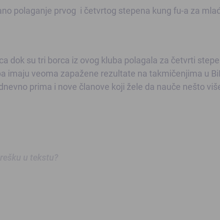
ano polaganje prvog i četvrtog stepena kung fu-a za mla
a dok su tri borca iz ovog kluba polagala za četvrti stepe
uba imaju veoma zapažene rezultate na takmičenjima u Bi
kodnevno prima i nove članove koji žele da nauče nešto viš
 grešku u tekstu?