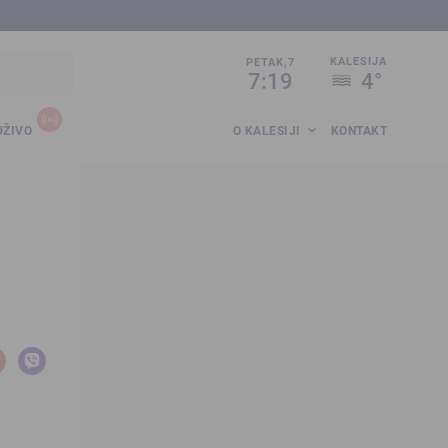
sija.co.ba
KALESIJA
PETAK,7
7:19
4°
UŽIVO
O KALESIJI
KONTAKT