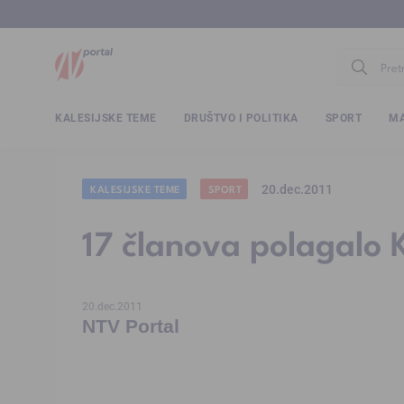
www.ntv.
KALESIJSKE TEME
DRUŠTVO I POLITIKA
SPORT
MA
20.dec.2011
KALESIJSKE TEME
SPORT
17 članova polagalo K
20.dec.2011
NTV Portal