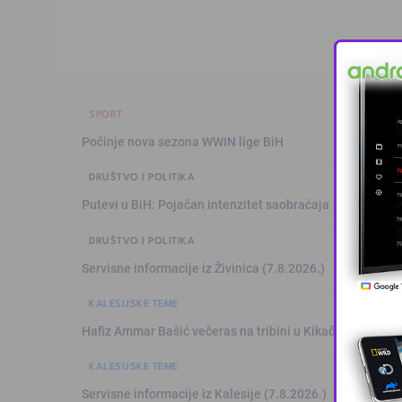
SPORT
Počinje nova sezona WWIN lige BiH
DRUŠTVO I POLITIKA
Putevi u BiH: Pojačan intenzitet saobraćaja
DRUŠTVO I POLITIKA
Servisne informacije iz Živinica (7.8.2026.)
KALESIJSKE TEME
Hafiz Ammar Bašić večeras na tribini u Kikačima
KALESIJSKE TEME
Servisne informacije iz Kalesije (7.8.2026.)