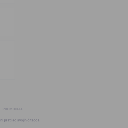
PROMOCIJA
ni pratilac svojih čitaoca.