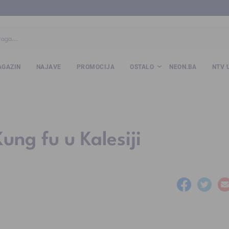
ba
www.kalesija.com
www.zvornik.ba
www.zivinice.org
www.kale
GAZIN
NAJAVE
PROMOCIJA
OSTALO
NEON.BA
NTV 
ung fu u Kalesiji