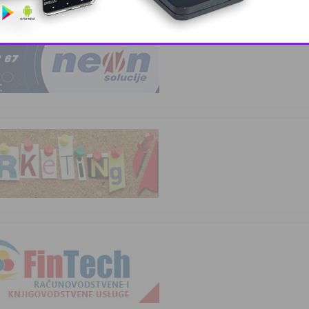
This popup will close in:
9