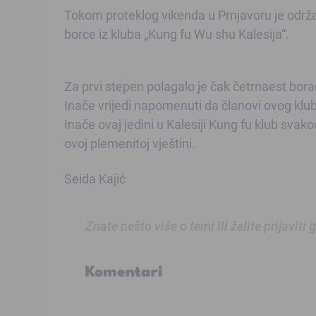
Tokom proteklog vikenda u Prnjavoru je održ
borce iz kluba „Kung fu Wu shu Kalesija“.
Za prvi stepen polagalo je čak četrnaest borac
Inače vrijedi napomenuti da članovi ovog kl
Inače ovaj jedini u Kalesiji Kung fu klub sva
ovoj plemenitoj vještini.
Seida Kajić
Znate nešto više o temi ili želite prijaviti
Komentari