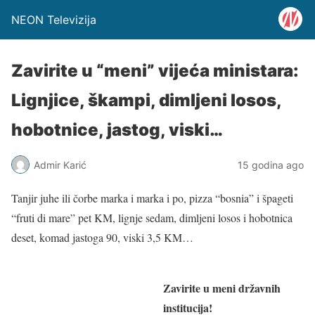
NEON Televizija
Zavirite u “meni” vijeća ministara:
Lignjice, škampi, dimljeni losos,
hobotnice, jastog, viski…
Admir Karić
15 godina ago
Tanjir juhe ili čorbe marka i marka i po, pizza “bosnia” i špageti
“fruti di mare” pet KM, lignje sedam, dimljeni losos i hobotnica
deset, komad jastoga 90, viski 3,5 KM…
Zavirite u meni državnih
institucija!