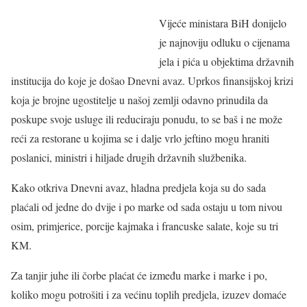
Vijeće ministara BiH donijelo
je najnoviju odluku o cijenama
jela i pića u objektima državnih
institucija do koje je došao Dnevni avaz. Uprkos finansijskoj krizi
koja je brojne ugostitelje u našoj zemlji odavno prinudila da
poskupe svoje usluge ili reduciraju ponudu, to se baš i ne može
reći za restorane u kojima se i dalje vrlo jeftino mogu hraniti
poslanici, ministri i hiljade drugih državnih službenika.
Kako otkriva Dnevni avaz, hladna predjela koja su do sada
plaćali od jedne do dvije i po marke od sada ostaju u tom nivou
osim, primjerice, porcije kajmaka i francuske salate, koje su tri
KM.
Za tanjir juhe ili čorbe plaćat će između marke i marke i po,
koliko mogu potrošiti i za većinu toplih predjela, izuzev domaće