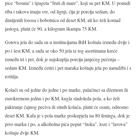
pice “bosnia” i špageta “fruti di mare”, koji su pet KM. U ponudi
riba i rakova imaju sve, od lignji, čija je porcija sedam, do
dimljenih lososa i hobotnica od deset KM, ali ko želi komad
jastoga, platit će 90, a kilogram škampa 75 KM.
Gotova jela do sada su u institucijama BiH koštala između dvije i
po i šest KM, a sada se oko 50 jela iz tog asortimana kreće
između tri i pet, dok je najskuplja porcija janjećeg pečenja –
sedam KM. Između četiri i pet maraka koštaju jela po narudžbi i s
roštilja.
Kolači su od jedne do jedne i po marke, palačinci sa džemom ili
eurokremom jednu i po KM, kugla sladoleda pola, a ko želi
pakiranje čajnog peciva ili sitnih kolača, platit će osam, odnosno
deset KM. Kafa je s pola marke poskupjela na 80 feninga, dok je
pivo marku i po, a alkoholna pića poput “štoka”, loze i “lavova”
koštaju dvije KM.