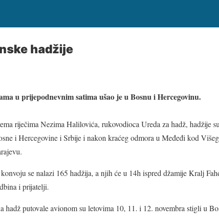
anske hadžije
ama u prijepodnevnim satima ušao je u Bosnu i Hercegovinu.
ema riječima Nezima Halilovića, rukovodioca Ureda za hadž, hadžije s
sne i Hercegovine i Srbije i nakon kraćeg odmora u Međeđi kod Višegr
rajevu.
konvoju se nalazi 165 hadžija, a njih će u 14h ispred džamije Kralj Fa
dbina i prijatelji.
na hadž putovale avionom su letovima 10, 11. i 12. novembra stigli u B