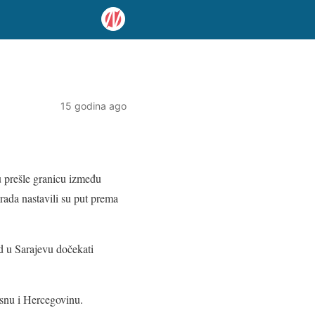
15 godina ago
u prešle granicu između
ada nastavili su put prema
hd u Sarajevu dočekati
osnu i Hercegovinu.