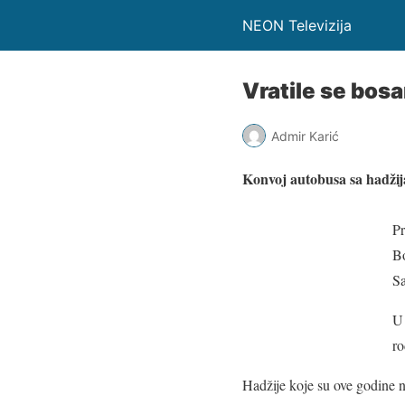
NEON Televizija
Vratile se bos
Admir Karić
Konvoj autobusa sa hadžij
Pr
Bo
Sa
U 
ro
Hadžije koje su ove godine 