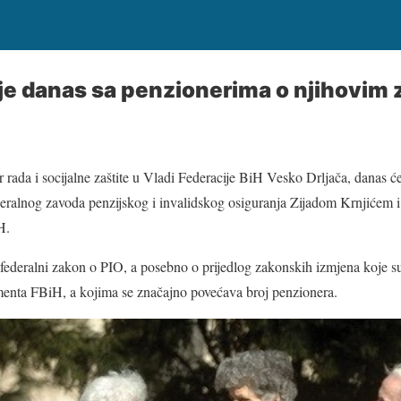
je danas sa penzionerima o njihovim
r rada i socijalne zaštite u Vladi Federacije BiH Vesko Drljača, danas ć
deralnog zavoda penzijskog i invalidskog osiguranja Zijadom Krnjićem 
H.
federalni zakon o PIO, a posebno o prijedlog zakonskih izmjena koje su
enta FBiH, a kojima se značajno povećava broj penzionera.