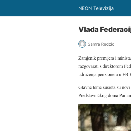
NEON Televizija
Vlada Federaci
Samra Redzic
Zamjenik premijera i minista
razgovarati s direktorom Fe
udruženja penzionera u FBi
Glavne teme susreta su novi 
Predstavničkog doma Parlam