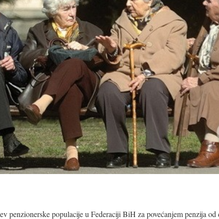
jev penzionerske populacije u Federaciji BiH za povećanjem penzija od 