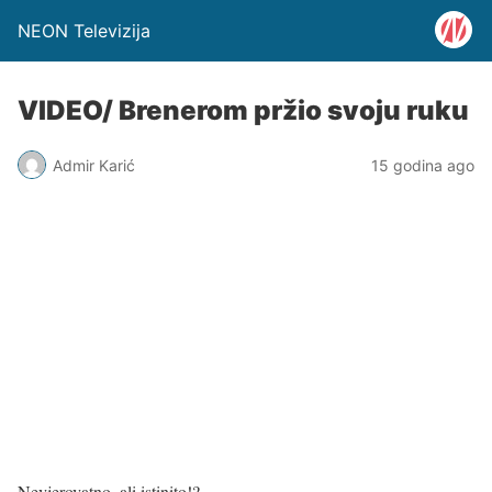
NEON Televizija
VIDEO/ Brenerom pržio svoju ruku
Admir Karić
15 godina ago
Nevjerovatno, ali istinito!?