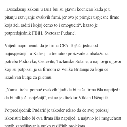
„Dosadašnji zakoni u BiH bili su glavni kočničari kada je u
pitanju razvijanje ovakvih firmi, jer ovo je primjer uspješne firme
koja želi raditi i kojoj ćemo to i omogućiti“, kazao je
potpredsjednik FBiH, Svetozar Pudarić.
Vrijedi napomenuti da je firma CPA Tojšići jedna od
najuspješnijih u Kalesiji, a trenutno proizvode ambalažu za
potrebe Podravke, Cedevite, Tuzlanske Solane, a najnoviji ugovor
koji su potpisali je sa firmom iz Velike Britanije za koju će
izrađivati kutije za piletinu.
„Nama treba pomoć ovakvih ljudi da bi naša firma išla naprijed i
da bi bili još uspješniji“, rekao je direktor Vildan Uščuplić.
Potpredsjednik Pudarić je također rekao da će svoj položaj
iskoristiti kako bi ova firma išla naprijed, a najavio je i mogućnost
novih zapošljavanja preko različitih projekata.