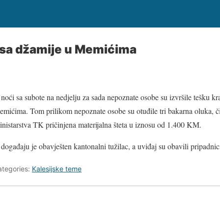
 sa džamije u Memićima
noći sa subote na nedjelju za sada nepoznate osobe su izvršile tešku 
mićima. Tom prilikom nepoznate osobe su otuđile tri bakarna oluka, č
nistarstva TK pričinjena materijalna šteta u iznosu od 1.400 KM.
događaju je obavješten kantonalni tužilac, a uviđaj su obavili pripadn
ategories:
Kalesijske teme