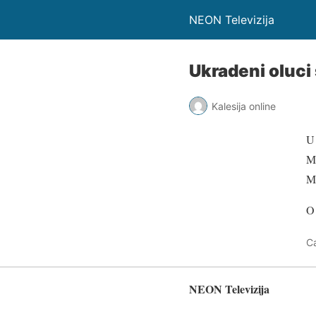
NEON Televizija
Ukradeni oluci
Kalesija online
U 
Me
Mi
O 
C
NEON Televizija