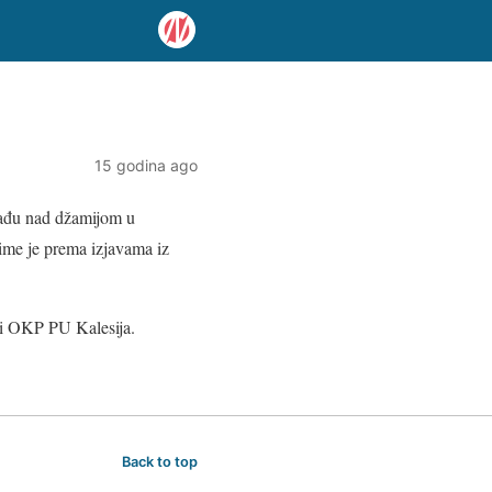
15 godina ago
krađu nad džamijom u
ime je prema izjavama iz
ici OKP PU Kalesija.
Back to top