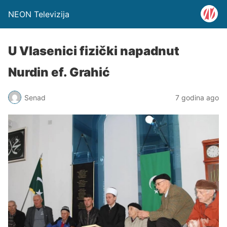
NEON Televizija
U Vlasenici fizički napadnut
Nurdin ef. Grahić
Senad
7 godina ago