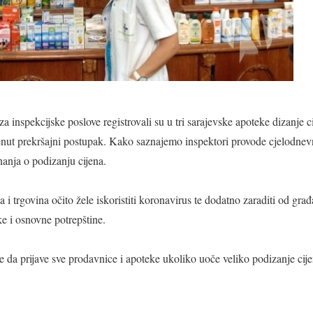
a inspekcijske poslove registrovali su u tri sarajevske apoteke dizanje c
enut prekršajni postupak. Kako saznajemo inspektori provode cjelodnev
nanja o podizanju cijena.
i trgovina očito žele iskoristiti koronavirus te dodatno zaraditi od gra
e i osnovne potrepštine.
e da prijave sve prodavnice i apoteke ukoliko uoče veliko podizanje cije