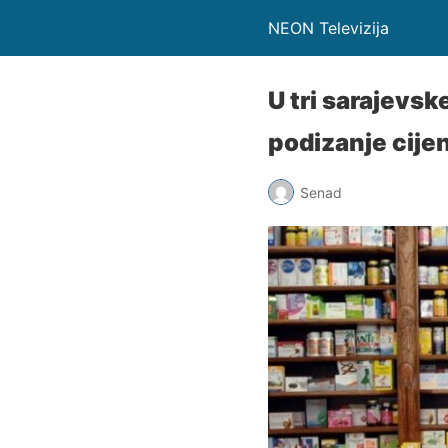
NEON Televizija
U tri sarajevsk
podizanje cije
Senad