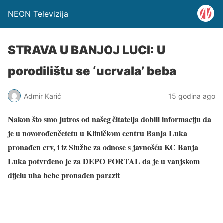
NEON Televizija
STRAVA U BANJOJ LUCI: U
porodilištu se ‘ucrvala’ beba
Admir Karić
15 godina ago
Nakon što smo jutros od našeg čitatelja dobili informaciju da
je u novorođenčetetu u Kliničkom centru Banja Luka
pronađen crv, i iz Službe za odnose s javnošću KC Banja
Luka potvrđeno je za DEPO PORTAL da je u vanjskom
dijelu uha bebe pronađen parazit