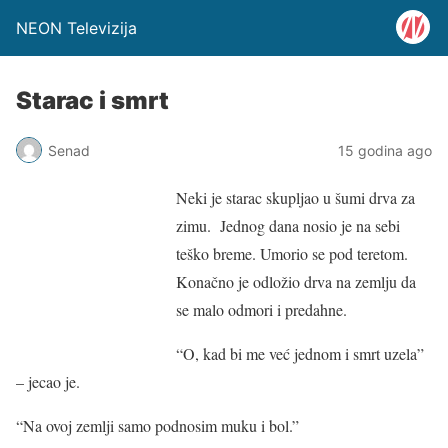
NEON Televizija
Starac i smrt
Senad
15 godina ago
Neki je starac skupljao u šumi drva za
zimu. Jednog dana nosio je na sebi
teško breme. Umorio se pod teretom.
Konačno je odložio drva na zemlju da
se malo odmori i predahne.
“O, kad bi me već jednom i smrt uzela”
– jecao je.
“Na ovoj zemlji samo podnosim muku i bol.”