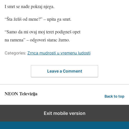
I smrt se nađe pokraj njega.
“Šta želiš od mene?” – upita ga smrt.
“Samo da mi ovaj moj teret podigneš opet
na ramena” – odgovori starac žurno.
Categories:
Zrnca mudrosti u vremenu ludosti
Leave a Comment
NEON Televizija
Back to top
Exit mobile version