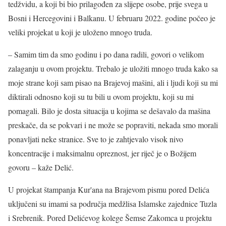
tedžvidu, a koji bi bio prilagođen za slijepe osobe, prije svega u
Bosni i Hercegovini i Balkanu. U februaru 2022. godine počeo je
veliki projekat u koji je uloženo mnogo truda.
– Samim tim da smo godinu i po dana radili, govori o velikom
zalaganju u ovom projektu. Trebalo je uložiti mnogo truda kako sa
moje strane koji sam pisao na Brajevoj mašini, ali i ljudi koji su mi
diktirali odnosno koji su tu bili u ovom projektu, koji su mi
pomagali. Bilo je dosta situacija u kojima se dešavalo da mašina
preskače, da se pokvari i ne može se popraviti, nekada smo morali
ponavljati neke stranice. Sve to je zahtjevalo visok nivo
koncentracije i maksimalnu opreznost, jer riječ je o Božijem
govoru – kaže Delić.
U projekat štampanja Kur'ana na Brajevom pismu pored Delića
uključeni su imami sa područja medžlisa Islamske zajednice Tuzla
i Srebrenik. Pored Delićevog kolege Šemse Zakomca u projektu