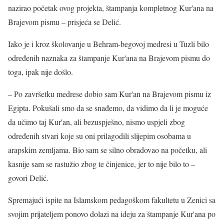
nazirao početak ovog projekta, štampanja kompletnog Kur'ana na
Brajevom pismu – prisjeća se Delić.
Iako je i kroz školovanje u Behram-begovoj medresi u Tuzli bilo
određenih naznaka za štampanje Kur'ana na Brajevom pismu do
toga, ipak nije došlo.
– Po završetku medrese dobio sam Kur'an na Brajevom pismu iz
Egipta. Pokušali smo da se snađemo, da vidimo da li je moguće
da učimo taj Kur'an, ali bezuspješno, nismo uspjeli zbog
određenih stvari koje su oni prilagodili slijepim osobama u
arapskim zemljama. Bio sam se silno obradovao na početku, ali
kasnije sam se rastužio zbog te činjenice, jer to nije bilo to –
govori Delić.
Spremajući ispite na Islamskom pedagoškom fakultetu u Zenici sa
svojim prijateljem ponovo dolazi na ideju za štampanje Kur'ana po