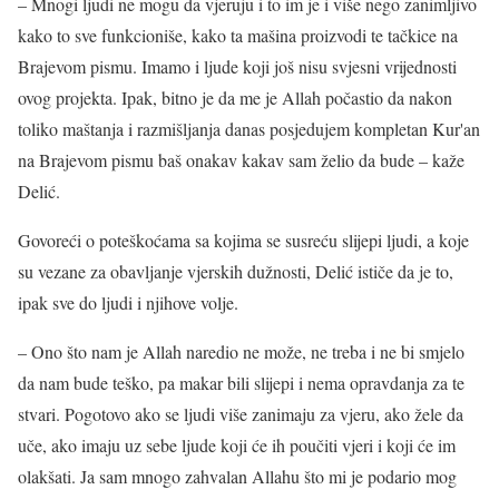
– Mnogi ljudi ne mogu da vjeruju i to im je i više nego zanimljivo
kako to sve funkcioniše, kako ta mašina proizvodi te tačkice na
Brajevom pismu. Imamo i ljude koji još nisu svjesni vrijednosti
ovog projekta. Ipak, bitno je da me je Allah počastio da nakon
toliko maštanja i razmišljanja danas posjedujem kompletan Kur'an
na Brajevom pismu baš onakav kakav sam želio da bude – kaže
Delić.
Govoreći o poteškoćama sa kojima se susreću slijepi ljudi, a koje
su vezane za obavljanje vjerskih dužnosti, Delić ističe da je to,
ipak sve do ljudi i njihove volje.
– Ono što nam je Allah naredio ne može, ne treba i ne bi smjelo
da nam bude teško, pa makar bili slijepi i nema opravdanja za te
stvari. Pogotovo ako se ljudi više zanimaju za vjeru, ako žele da
uče, ako imaju uz sebe ljude koji će ih poučiti vjeri i koji će im
olakšati. Ja sam mnogo zahvalan Allahu što mi je podario mog