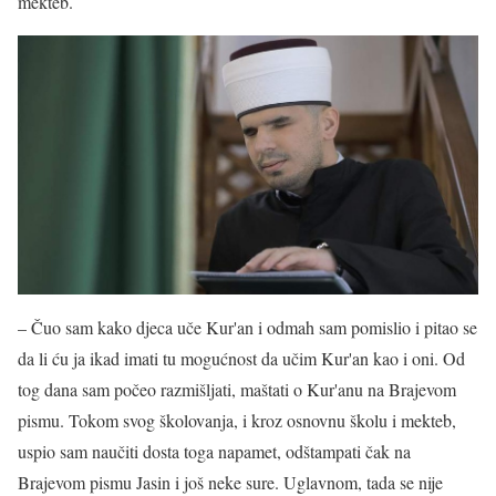
mekteb.
– Čuo sam kako djeca uče Kur'an i odmah sam pomislio i pitao se
da li ću ja ikad imati tu mogućnost da učim Kur'an kao i oni. Od
tog dana sam počeo razmišljati, maštati o Kur'anu na Brajevom
pismu. Tokom svog školovanja, i kroz osnovnu školu i mekteb,
uspio sam naučiti dosta toga napamet, odštampati čak na
Brajevom pismu Jasin i još neke sure. Uglavnom, tada se nije