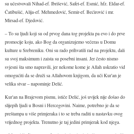
su učestvovali Nihad-ef. Ibrišević, Safet-ef. Esmić, hfz. Eldar-ef.
Ćatibušić, Alija-ef. Mehmedović, Semir-ef. Bećirović i mr.
Mirsad-ef. Djedović.
– To su ljudi koji su od prvog dana tog projekta pa evo i do prve
promocije koju, ako Bog da organizujemo večeras u Domu
kulture u Srebreniku. Oni su rado prihvatili rad na projektu, dali
su svoj maksimum i zaista su posebni insani. Jer često nismo
svjesni šta smo napravili, jer nekome kome je Allah uskratio vid
omogućiti da se druži sa Allahovom knjigom, da uči Kur'an je
velika stvar – napominje Delić.
Kur'an na Brajevom pismu, ističe Delić, još uvijek nije došao do
slijepih ljudi u Bosni i Hercegovini. Naime, potrebno je da se
preštampa u više primjeraka i to se treba raditi u nastavku ovog
vrijednog projekta. Trenutno je taj jedini primjerak kod njega.