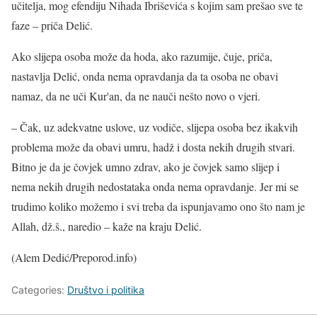
učitelja, mog efendiju Nihada Ibriševića s kojim sam prešao sve te
faze – priča Delić.
Ako slijepa osoba može da hoda, ako razumije, čuje, priča,
nastavlja Delić, onda nema opravdanja da ta osoba ne obavi
namaz, da ne uči Kur'an, da ne nauči nešto novo o vjeri.
– Čak, uz adekvatne uslove, uz vodiče, slijepa osoba bez ikakvih
problema može da obavi umru, hadž i dosta nekih drugih stvari.
Bitno je da je čovjek umno zdrav, ako je čovjek samo slijep i
nema nekih drugih nedostataka onda nema opravdanje. Jer mi se
trudimo koliko možemo i svi treba da ispunjavamo ono što nam je
Allah, dž.š., naredio – kaže na kraju Delić.
(Alem Dedić/Preporod.info)
Categories:
Društvo i politika