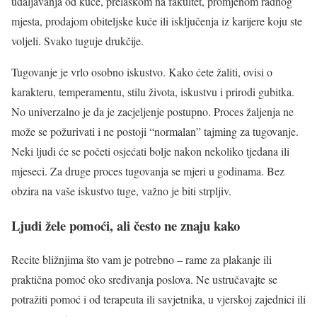
udaljavanja od kuće, prelaskom na fakultet, promjenom radnog
mjesta, prodajom obiteljske kuće ili isključenja iz karijere koju ste
voljeli. Svako tuguje drukčije.
Tugovanje je vrlo osobno iskustvo. Kako ćete žaliti, ovisi o
karakteru, temperamentu, stilu života, iskustvu i prirodi gubitka.
No univerzalno je da je zacjeljenje postupno. Proces žaljenja ne
može se požurivati i ne postoji “normalan” tajming za tugovanje.
Neki ljudi će se početi osjećati bolje nakon nekoliko tjedana ili
mjeseci. Za druge proces tugovanja se mjeri u godinama. Bez
obzira na vaše iskustvo tuge, važno je biti strpljiv.
Ljudi žele pomoći, ali često ne znaju kako
Recite bližnjima što vam je potrebno – rame za plakanje ili
praktična pomoć oko sređivanja poslova. Ne ustručavajte se
potražiti pomoć i od terapeuta ili savjetnika, u vjerskoj zajednici ili