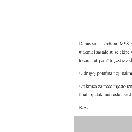
Danas su na stadionu MSŠ Ka
utakmici sastale su se ekipe 
tražio „lutrijom“ to jest izvo
U drugoj polufinalnoj utakmic
Utakmica za treće mjesto izm
finalnoj utakmici sastati se 
R.A.