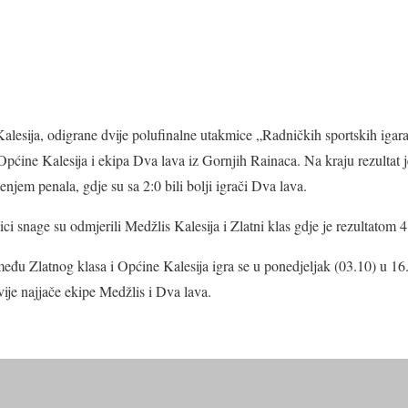
lesija, odigrane dvije polufinalne utakmice „Radničkih sportskih igara
Općine Kalesija i ekipa Dva lava iz Gornjih Rainaca. Na kraju rezultat j
đenjem penala, gdje su sa 2:0 bili bolji igrači Dva lava.
i snage su odmjerili Medžlis Kalesija i Zlatni klas gdje je rezultatom 4:
eđu Zlatnog klasa i Općine Kalesija igra se u ponedjeljak (03.10) u 16
dvije najjače ekipe Medžlis i Dva lava.