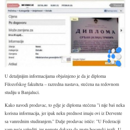
U detaljnijim informacijama objašnjeno je da je diploma
Filozofskog fakulteta – razredna nastava, stečena na redovnom
studiju u Banjaluci.
Kako navodi prodavac, to gdje je diploma stečena ”i nije baš neka
korisna informacija, jer ipak neku prednost imaju ovi iz Dervente
sa vanrednim studiranjem.” Dalje prodavac ističe: ”U Federaciji
vam neće vrijediti, jer nemate dokaza da znate bosanski jezik. U