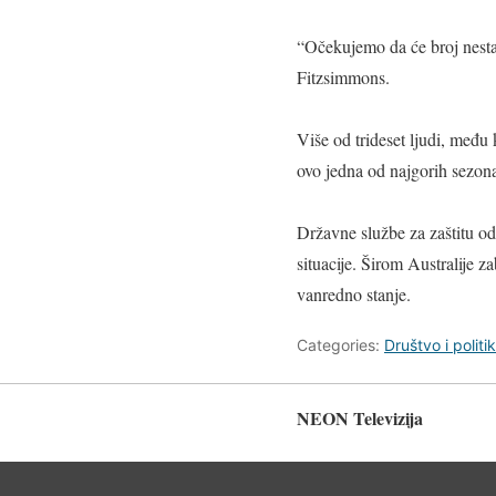
“Očekujemo da će broj nestali
Fitzsimmons.
Više od trideset ljudi, među
ovo jedna od najgorih sezona 
Državne službe za zaštitu od
situacije. Širom Australije z
vanredno stanje.
Categories:
Društvo i politi
NEON Televizija