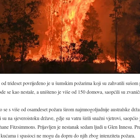
e od trideset povrijeđeno je u šumskim požarima koji su zahvatili sušo
de se kao nestale, a uništeno je više od 150 domova, saopćili su zvaničn
o se s više od osamdeset požara širom najmnogoljudnije australske dr
i su na sjeveroistoku države, gdje su vatru širili snažni vjetrovi, saopći
hane Fitzsimmons. Prijavljen je nestanak sedam ljudi u Glen Innesu. Pr
u kućama i spasioci ne mogu da dopru do njih zbog intenziteta požara.