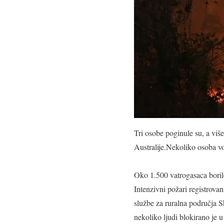
Tri osobe poginule su, a viš
Australije.Nekoliko osoba vo
Oko 1.500 vatrogasaca boril
Intenzivni požari registrovan
službe za ruralna područja S
nekoliko ljudi blokirano je 