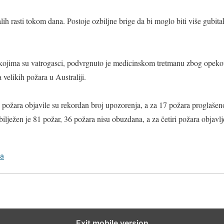
h rasti tokom dana. Postoje ozbiljne brige da bi moglo biti više gubitak
 kojima su vatrogasci, podvrgnuto je medicinskom tretmanu zbog opekot
velikih požara u Australiji.
 požara objavile su rekordan broj upozorenja, a za 17 požara proglašen
abilježen je 81 požar, 36 požara nisu obuzdana, a za četiri požara objavl
ka
Exit mobile version