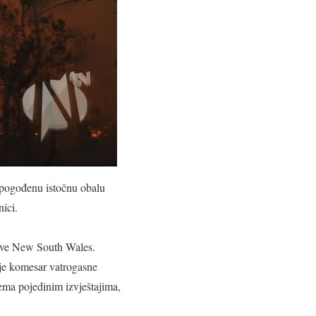
m pogođenu istočnu obalu
ici.
žave New South Wales.
o je komesar vatrogasne
ema pojedinim izvještajima,