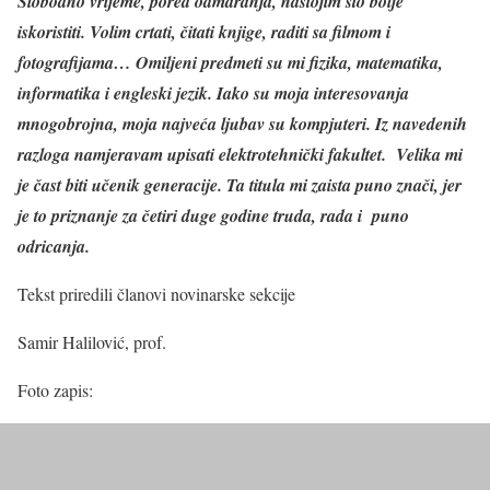
Slobodno vrijeme, pored odmaranja, nastojim što bolje
iskoristiti. Volim crtati, čitati knjige, raditi sa filmom i
fotografijama… Omiljeni predmeti su mi fizika, matematika,
informatika i engleski jezik. Iako su moja interesovanja
mnogobrojna, moja najveća ljubav su kompjuteri. Iz navedenih
razloga namjeravam upisati elektrotehnički fakultet. Velika mi
je čast biti učenik generacije. Ta titula mi zaista puno znači, jer
je to priznanje za četiri duge godine truda, rada i puno
odricanja.
Tekst priredili članovi novinarske sekcije
Samir Halilović, prof.
Foto zapis: