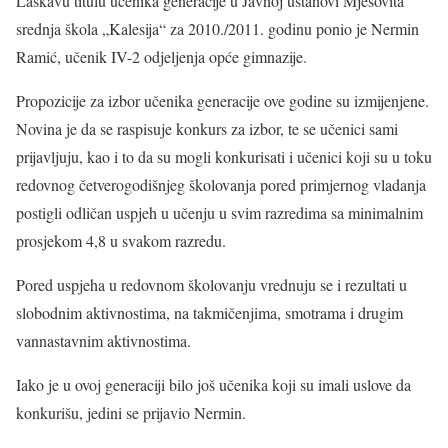
Laskavu titulu učenika generacije u Javnoj ustanovi Mješovita
srednja škola „Kalesija“ za 2010./2011. godinu ponio je Nermin
Ramić, učenik IV-2 odjeljenja opće gimnazije.
Propozicije za izbor učenika generacije ove godine su izmijenjene.
Novina je da se raspisuje konkurs za izbor, te se učenici sami
prijavljuju, kao i to da su mogli konkurisati i učenici koji su u toku
redovnog četverogodišnjeg školovanja pored primjernog vladanja
postigli odličan uspjeh u učenju u svim razredima sa minimalnim
prosjekom 4,8 u svakom razredu.
Pored uspjeha u redovnom školovanju vrednuju se i rezultati u
slobodnim aktivnostima, na takmičenjima, smotrama i drugim
vannastavnim aktivnostima.
Iako je u ovoj generaciji bilo još učenika koji su imali uslove da
konkurišu, jedini se prijavio Nermin.