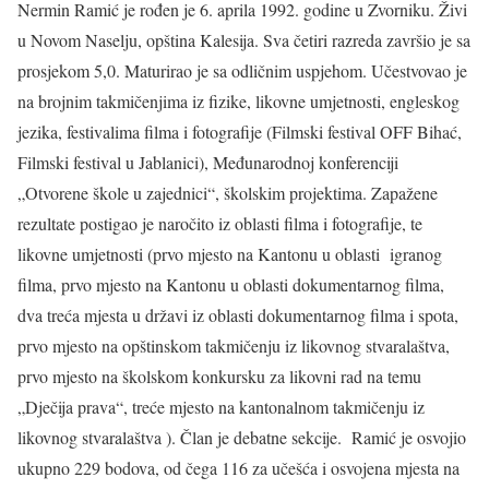
Nermin Ramić je rođen je 6. aprila 1992. godine u Zvorniku. Živi
u Novom Naselju, opština Kalesija. Sva četiri razreda završio je sa
prosjekom 5,0. Maturirao je sa odličnim uspjehom. Učestvovao je
na brojnim takmičenjima iz fizike, likovne umjetnosti, engleskog
jezika, festivalima filma i fotografije (Filmski festival OFF Bihać,
Filmski festival u Jablanici), Međunarodnoj konferenciji
„Otvorene škole u zajednici“, školskim projektima. Zapažene
rezultate postigao je naročito iz oblasti filma i fotografije, te
likovne umjetnosti (prvo mjesto na Kantonu u oblasti igranog
filma, prvo mjesto na Kantonu u oblasti dokumentarnog filma,
dva treća mjesta u državi iz oblasti dokumentarnog filma i spota,
prvo mjesto na opštinskom takmičenju iz likovnog stvaralaštva,
prvo mjesto na školskom konkursku za likovni rad na temu
„Dječija prava“, treće mjesto na kantonalnom takmičenju iz
likovnog stvaralaštva ). Član je debatne sekcije. Ramić je osvojio
ukupno 229 bodova, od čega 116 za učešća i osvojena mjesta na