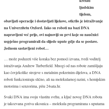
kretati
ljudskim
tijelom,
obavljati operacije i dostavljati lijekove, otkrilo je istraživanje
na Univerzitetu Oxford. Iako su roboti na bazi DNA
napravljeni već prije, ovi najnoviji su prvi koje su naučnici
uspješno programirali da slijede upute gdje da se postave.
Jednom sastavljeni robot…
… može poduzeti više koraka bez pomoći izvana, tvrdi voditelj
istraživanja Andrew Turberfield. Mnogi od nas robote zamišljaju
kao čovjekolike strojeve s metalnim pokretnim dijelova, a DNA
roboti funkcioniraju slično, ali na molekularnoj razini, s hemijskim
motorima i senzorima, pišu 24sata.hr.
Svaki DNA ima svoju vlastitu svrhu, a ključ novog DNA robota
je takozvana goriva ukosnica – molekula programirana s uputama