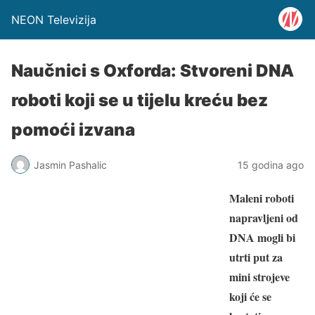
NEON Televizija
Naučnici s Oxforda: Stvoreni DNA
roboti koji se u tijelu kreću bez
pomoći izvana
Jasmin Pashalic
15 godina ago
Maleni roboti
napravljeni od
DNA mogli bi
utrti put za
mini strojeve
koji će se