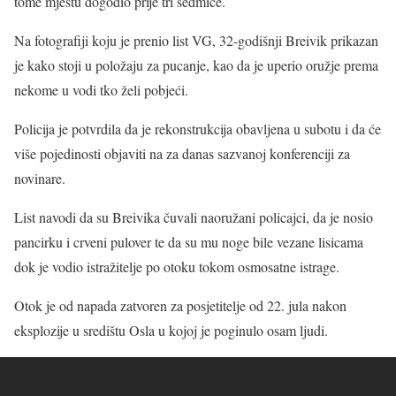
tome mjestu dogodio prije tri sedmice.
Na fotografiji koju je prenio list VG, 32-godišnji Breivik prikazan
je kako stoji u položaju za pucanje, kao da je uperio oružje prema
nekome u vodi tko želi pobjeći.
Policija je potvrdila da je rekonstrukcija obavljena u subotu i da će
više pojedinosti objaviti na za danas sazvanoj konferenciji za
novinare.
List navodi da su Breivika čuvali naoružani policajci, da je nosio
pancirku i crveni pulover te da su mu noge bile vezane lisicama
dok je vodio istražitelje po otoku tokom osmosatne istrage.
Otok je od napada zatvoren za posjetitelje od 22. jula nakon
eksplozije u središtu Osla u kojoj je poginulo osam ljudi.