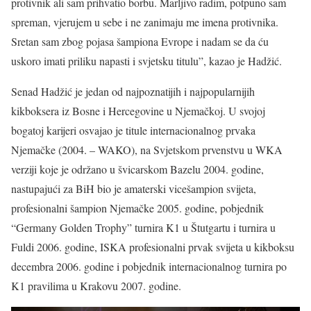
protivnik ali sam prihvatio borbu. Marljivo radim, potpuno sam
spreman, vjerujem u sebe i ne zanimaju me imena protivnika.
Sretan sam zbog pojasa šampiona Evrope i nadam se da ću
uskoro imati priliku napasti i svjetsku titulu”, kazao je Hadžić.
Senad Hadžić je jedan od najpoznatijih i najpopularnijih
kikboksera iz Bosne i Hercegovine u Njemačkoj. U svojoj
bogatoj karijeri osvajao je titule internacionalnog prvaka
Njemačke (2004. – WAKO), na Svjetskom prvenstvu u WKA
verziji koje je održano u švicarskom Bazelu 2004. godine,
nastupajući za BiH bio je amaterski vicešampion svijeta,
profesionalni šampion Njemačke 2005. godine, pobjednik
“Germany Golden Trophy” turnira K1 u Štutgartu i turnira u
Fuldi 2006. godine, ISKA profesionalni prvak svijeta u kikboksu
decembra 2006. godine i pobjednik internacionalnog turnira po
K1 pravilima u Krakovu 2007. godine.