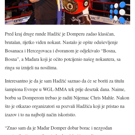
Pred kraj druge runde Hadžić je Domperu zadao klasičan,
brutalan, rijetko viđen nokaut. Nastalo je opšte oduševljenje
Bosanaca i Hercegovaca i dvoranom je odjekivalo “Bosna,
Bosna”, a Mađara koji je očito potcijenio našeg nokautera, sa
ringa su iznijeli na nosilima.
Interesantno je da je sam Hadžić saznao da će se boriti za titulu
šampiona Evrope u WGL-MMA tek prije desetak dana. Naime,
borbu sa Domperom trebao je raditi Nijemac Chris Mahle. Nakon
što je otkazao organizatori su pozvali Hadžića koji je pristao na
izazov i to na najbolji način iskoristio.
“Znao sam da je Mađar Domper dobar borac i nezgodan