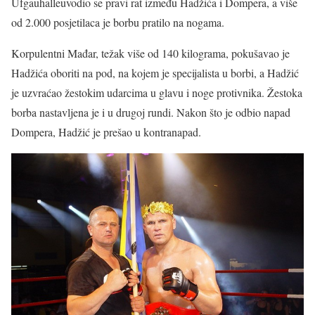
Ufgauhalleuvodio se pravi rat između Hadžića i Dompera, a više
od 2.000 posjetilaca je borbu pratilo na nogama.
Korpulentni Mađar, težak više od 140 kilograma, pokušavao je
Hadžića oboriti na pod, na kojem je specijalista u borbi, a Hadžić
je uzvraćao žestokim udarcima u glavu i noge protivnika. Žestoka
borba nastavljena je i u drugoj rundi. Nakon što je odbio napad
Dompera, Hadžić je prešao u kontranapad.