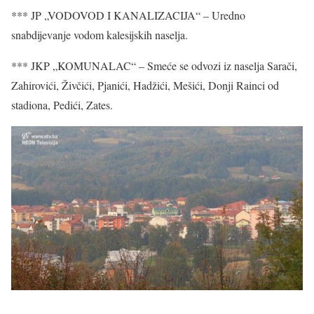
*** JP „VODOVOD I KANALIZACIJA“ – Uredno
snabdijevanje vodom kalesijskih naselja.
*** JKP „KOMUNALAC“ – Smeće se odvozi iz naselja Sarači,
Zahirovići, Živčići, Pjanići, Hadžići, Mešići, Donji Rainci od
stadiona, Pedići, Zates.