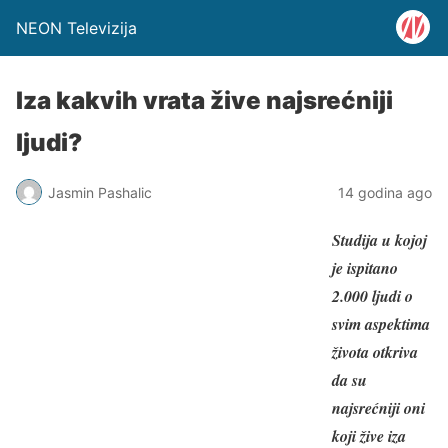
NEON Televizija
Iza kakvih vrata žive najsrećniji
ljudi?
Jasmin Pashalic
14 godina ago
Studija u kojoj
je ispitano
2.000 ljudi o
svim aspektima
života otkriva
da su
najsrećniji oni
koji žive iza