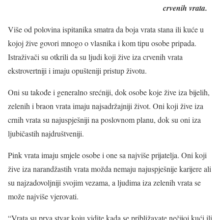
crvenih vrata.
Više od polovina ispitanika smatra da boja vrata stana ili kuće u
kojoj žive govori mnogo o vlasnika i kom tipu osobe pripada.
Istraživači su otkrili da su ljudi koji žive iza crvenih vrata
ekstrovertniji i imaju opušteniji pristup životu.
Oni su takođe i generalno srećniji, dok osobe koje žive iza bijelih,
zelenih i braon vrata imaju najsadržajniji život. Oni koji žive iza
crnih vrata su najuspješniji na poslovnom planu, dok su oni iza
ljubičastih najdruštveniji.
Pink vrata imaju smjele osobe i one sa najviše prijatelja. Oni koji
žive iza narandžastih vrata možda nemaju najuspješnije karijere ali
su najzadovoljniji svojim vezama, a ljudima iza zelenih vrata se
može najviše vjerovati.
“Vrata su prva stvar koju vidite kada se približavate nečijoj kući ili