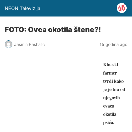
NEON Televizija
FOTO: Ovca okotila štene?!
Jasmin Pashalic
15 godina ago
Kineski
farmer
tvrdi kako
je jedna od
njegovih
ovaca
okotila
psića.