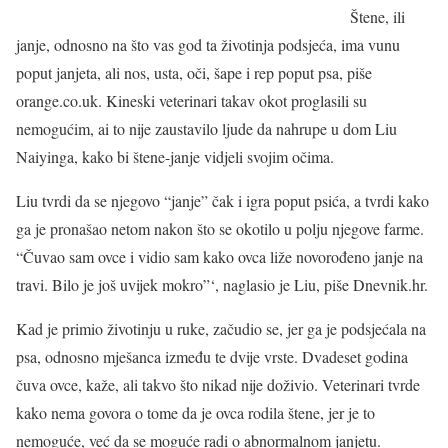
Štene, ili
janje, odnosno na što vas god ta životinja podsjeća, ima vunu
poput janjeta, ali nos, usta, oči, šape i rep poput psa, piše
orange.co.uk. Kineski veterinari takav okot proglasili su
nemogućim, ai to nije zaustavilo ljude da nahrupe u dom Liu
Naiyinga, kako bi štene-janje vidjeli svojim očima.
Liu tvrdi da se njegovo “janje” čak i igra poput psića, a tvrdi kako
ga je pronašao netom nakon što se okotilo u polju njegove farme.
“Čuvao sam ovce i vidio sam kako ovca liže novorođeno janje na
travi. Bilo je još uvijek mokro”‘, naglasio je Liu, piše Dnevnik.hr.
Kad je primio životinju u ruke, začudio se, jer ga je podsjećala na
psa, odnosno mješanca između te dvije vrste. Dvadeset godina
čuva ovce, kaže, ali takvo što nikad nije doživio. Veterinari tvrde
kako nema govora o tome da je ovca rodila štene, jer je to
nemoguće, već da se moguće radi o abnormalnom janjetu.