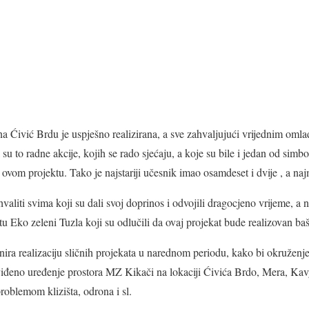
 na Ćivić Brdu je uspješno realizirana, a sve zahvaljujući vrijednim oml
 su to radne akcije, kojih se rado sjećaju, a koje su bile i jedan od simb
ovom projektu. Tako je najstariji učesnik imao osamdeset i dvije , a najm
aliti svima koji su dali svoj doprinos i odvojili dragocjeno vrijeme, a 
ko zeleni Tuzla koji su odlučili da ovaj projekat bude realizovan baš 
ra realizaciju sličnih projekata u narednom periodu, kako bi okruženje
eviđeno uređenje prostora MZ Kikači na lokaciji Ćivića Brdo, Mera, Ka
roblemom klizišta, odrona i sl.