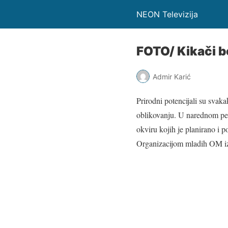
NEON Televizija
FOTO/ Kikači bo
Admir Karić
Prirodni potencijali su sva
oblikovanju. U narednom peri
okviru kojih je planirano i p
Organizacijom mladih OM i