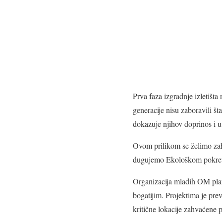
Prva faza izgradnje izletišta
generacije nisu zaboravili šta
dokazuje njihov doprinos i u 
Ovom prilikom se želimo zahv
dugujemo Ekološkom pokretu E
Organizacija mladih OM plani
bogatijim. Projektima je pr
kritične lokacije zahvaćene p