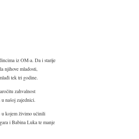
adincima iz OM-a. Da i starije
ola njihove mladosti,
lađi tek tri godine.
naročitu zahvalnost
u našoj zajednici.
 u kojem živimo učinili
vgara i Babina Luka te manje