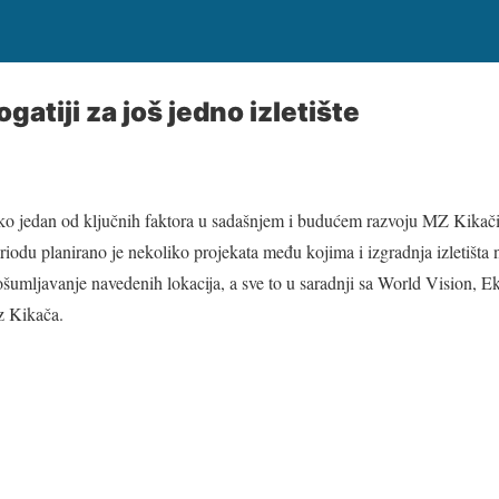
gatiji za još jedno izletište
kako jedan od ključnih faktora u sadašnjem i budućem razvoju MZ Kik
odu planirano je nekoliko projekata među kojima i izgradnja izletišta 
ošumljavanje navedenih lokacija, a sve to u saradnji sa World Vision, Ek
z Kikača.