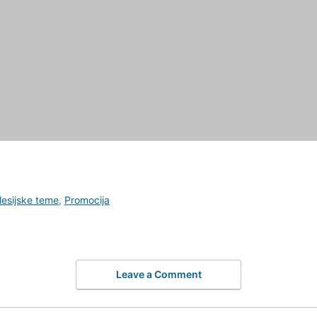
lesijske teme
,
Promocija
Leave a Comment