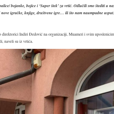
lice/ bojanke, bojice i ‘Super štek’ za vrtić. Odlučili smo štediti u 
i nove igračke, knjige, društvene igre… ili što nam naumpadne usput
irektorici Indiri Đedović na organizaciji, Muameri i svim uposlenicima
, naveli su iz vrtića.