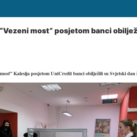
 “Vezeni most” posjetom banci obiljež
most” Kalesija posjetom UniCredit banci obilježili su Svjetski dan 