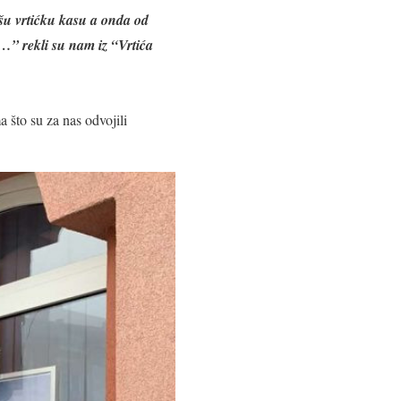
našu vrtićku kasu a onda od
…” rekli su nam iz “Vrtića
 što su za nas odvojili