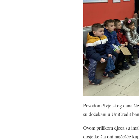
Povodom Svjetskog dana štedn
su dočekani u UniCredit banc
Ovom prilikom djeca su imala
dosjetke šta oni najčešće kup