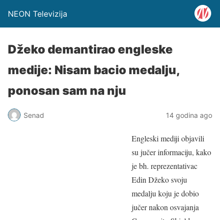
NEON Televizija
Džeko demantirao engleske
medije: Nisam bacio medalju,
ponosan sam na nju
Senad
14 godina ago
Engleski mediji objavili
su jučer informaciju, kako
je bh. reprezentativac
Edin Džeko svoju
medalju koju je dobio
jučer nakon osvajanja