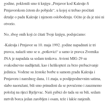
godine, poklonili smo ti knjigu „Prnjavor kod Kalesije-S
Prnjavorskom četom do pobjede“, u kojoj si trebao pročitati
detalje o padu Kalesije i njenom oslobođenju. Očito je da je nisi ni
otvorio.
No, zbog onih koji će čitati Tvoje knjigu, podsjećamo:
-Kalesija i Prnjavor su 10. maja 1992. godine napadnuti iz tri
pravca, nalazli smo se u „potkovici“ a samo iz pravca Zvornika
JNA je napadala sa sedam tenkova. Avioni MIG-29 su
svakodnevno nadlijetali, kao i helikopteri za brzo prebacivanje
jedinica. Vođene su žestoke borbe u samom gradu Kalesija i
Prnjavoru i narednog dana, 11.maja, u poslijepodnevnim satima,
slabo naoružani, bili smo prinuđeni da se povučemo i zauzmemo
položaj na rijeci Bjeljevac. Naši gubici do tada su su bili, sedam
mrtvih borca jedan zarobljen i osam, teže i lakše ranjenih.