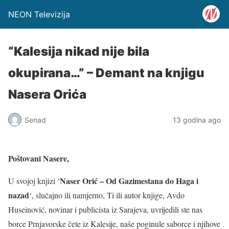
NEON Televizija
“Kalesija nikad nije bila
okupirana…” – Demant na knjigu
Nasera Orića
Senad
13 godina ago
Poštovani Nasere,
Naser Orić – Od Gazimestana do Haga i
U svojoj knjizi ‘
nazad
‘, slučajno ili namjerno, Ti ili autor knjige, Avdo
Huseinović, novinar i publicista iz Sarajeva, uvrijedili ste nas
borce Prnjavorske čete iz Kalesije, naše poginule saborce i njihove