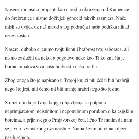
Nasere, mi nismo propatili kao narod u okruženju od Kamenice
do Srebrenice i nismo doživjeli genocid takvih razmjera. Naše
misli su uvijek uz naš narod s tog područja i naša podrška nikad
neće izostati.
Nasere, duboko cijenimo tvoju ličnu i hrabrost tvoj saboraca, ali
nismo zaslužili da neko, a pogotovo neko kao Ti ko zna šta je
borba, omalovažava našu hrabrost i našu borbu.
Zbog onoga što je napisano u Tvojoj knjizi niti ćeš ti biti hrabriji
nego što jesi, niti ćemo mi biti manje hrabri nego što jesmo.
S obzirom da je Tvoja knjiga objavljenja sa potpuno
neprimjerenom, neistinitom i nepotrebnom porukom o kalesijskim
borcima, a prije svega o Prnjavorskoj četi, lično Te molim da nam
se javno izviniš zbog ove neistine. Nama živim borcima i djeci
naših šehida.