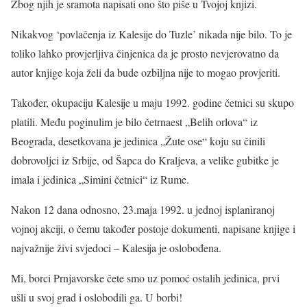
Zbog njih je sramota napisati ono što piše u Tvojoj knjizi.
Nikakvog ‘povlačenja iz Kalesije do Tuzle’ nikada nije bilo. To je
toliko lahko provjerljiva činjenica da je prosto nevjerovatno da
autor knjige koja želi da bude ozbiljna nije to mogao provjeriti.
Također, okupaciju Kalesije u maju 1992. godine četnici su skupo
platili. Među poginulim je bilo četrnaest „Belih orlova“ iz
Beograda, desetkovana je jedinica „Žute ose“ koju su činili
dobrovoljci iz Srbije, od Šapca do Kraljeva, a velike gubitke je
imala i jedinica „Simini četnici“ iz Rume.
Nakon 12 dana odnosno, 23.maja 1992. u jednoj isplaniranoj
vojnoj akciji, o čemu također postoje dokumenti, napisane knjige i
najvažnije živi svjedoci – Kalesija je oslobođena.
Mi, borci Prnjavorske čete smo uz pomoć ostalih jedinica, prvi
ušli u svoj grad i oslobodili ga. U borbi!