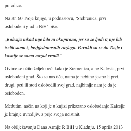
porodice.
Na str. 60 Tvoje knjige, u podnaslovu, ‘Srebrenica, prvi
oslobođeni grad u BiH’ piše:
„
Kalesija nikad nije bila ni okupirana, jer su se ljudi iz nje bili
iselili samo iz bezbjedonosnih razloga. Povukli su se do Tuzle i
kasnije se samo nazad vratili.
“
Ovime se očito željelo reći kako je Srebrenica, a ne Kalesija, prvi
oslobođeni grad. Što se nas tiče, nama je nebitno jesmo li prvi,
drugi, peti ili stoti oslobodili svoj grad, najbitnije nam je da je
oslobođen.
Međutim, način na koji je u knjizi prikazano oslobađanje Kalesije
je krajnje uvredljiv, a prije svega neistinit.
Na obilježavanju Dana Armije R BiH u Kladnju, 15 aprila 2013