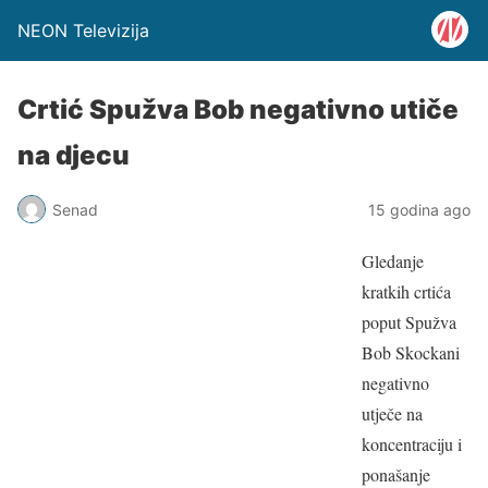
NEON Televizija
Crtić Spužva Bob negativno utiče
na djecu
Senad
15 godina ago
Gledanje
kratkih crtića
poput Spužva
Bob Skockani
negativno
utječe na
koncentraciju i
ponašanje