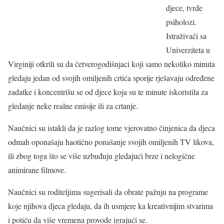
djece, tvrde
psiholozi.
Istraživači sa
Univerziteta u
Virginiji otkrili su da četverogodišnjaci koji samo nekoliko minuta
gledaju jedan od svojih omiljenih crtića sporije rješavaju određene
zadatke i koncentrišu se od djece koja su te minute iskoristila za
gledanje neke realne emisije ili za crtanje.
Naučnici su istakli da je razlog tome vjerovatno činjenica da djeca
odmah oponašaju haotično ponašanje svojih omiljenih TV likova,
ili zbog toga što se više uzbuđuju gledajući brze i nelogične
animirane filmove.
Naučnici su roditeljima sugerisali da obrate pažnju na programe
koje njihova djeca gledaju, da ih usmjere ka kreativnijim stvarima
i potiču da više vremena provode igrajući se.