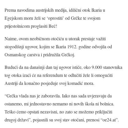
Prema navodima austrijskih medija, idilični otok Ikaria u
Egejskom moru želi se ‘oprostiti’ od Grčke te svojom
prijestolnicom proglasiti Beč!
Naime, ovom neobičnom otočiću u utorak prestaje važiti
stogodišnji ugovor, kojim se Ikaria 1912. godine odvojila od
Osmanskog carstva i pridružila Grčkoj.
Budući da na današnji dan taj ugovor ističe, oko 9.000 stanovnika
tog otoka izaći će na referendum te odlučiti žele li omogućiti
Austriji da konačno posjeduje svoj komadić mora.
“Grčka vlada nas je zaboravila. Iako nas sada uvjeravaju da
ostanemo, mi jednostavno nemamo ni novih škola ni bolnica.
Teško ćemo opstati nezavisni, no zato se možemo priključiti
drugoj državi”, pojasnili su svoj stav otočani, prenosi “oe24.at”.