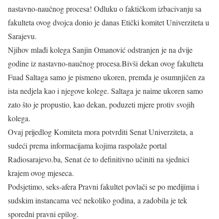
nastavno-naučnog procesa! Odluku o faktičkom izbacivanju sa
fakulteta ovog dvojca donio je danas Etički komitet Univerziteta u
Sarajevu.
Njihov mlađi kolega Sanjin Omanović odstranjen je na dvije
godine iz nastavno-naučnog procesa.Bivši dekan ovog fakulteta
Fuad Saltaga samo je pismeno ukoren, premda je osumnjičen za
ista nedjela kao i njegove kolege. Saltaga je naime ukoren samo
zato što je propustio, kao dekan, poduzeti mjere protiv svojih
kolega.
Ovaj prijedlog Komiteta mora potvrditi Senat Univerziteta, a
sudeći prema informacijama kojima raspolaže portal
Radiosarajevo.ba, Senat će to definitivno učiniti na sjednici
krajem ovog mjeseca.
Podsjetimo, seks-afera Pravni fakultet povlači se po medijima i
sudskim instancama već nekoliko godina, a zadobila je tek
sporedni pravni epilog.