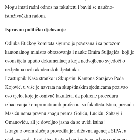
Mogu imati radni odnos na fakultetu i baviti se naučno-
istraživačkim radom.
Ispravno političko djelovanje
Odluka Etičkog komiteta sigurno je povezana i sa potezom
kantonalnog ministra obrazovanja i nauke Emira Suljagića, koji je
ovom tijelu uputio dokumentaciju koja nedvojbeno svjedoči o
nedjelima ovih akademskih djelatnika.
I zastupnik Naše stranke u Skupštini Kantona Sarajevo Peđa
Kojović, u više je navrata na skupštinskim sjednicama pozivao
ovo tijelo, koje je osnivač fakulteta, da pokrene proceduru
izbacivanja kompromitiranih profesora sa fakulteta.Istina, presuda
Mašiću nema pravnu snagu prema Goliću, Lučiću, Saltagi i
Omanoviću, ali je dovoljno jasna da se uvidi istina!
Istragu o ovom slučaju provodila je i državna agencija SIPA, a
očekuje se da Tužilaštvo Tuzlanskog kantona uskoro podigne i