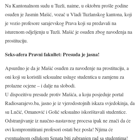
Na Kantonalnom sudu u Tuzli, naime, u oktobru prošle godine
osuđen je Jasmin Mašić, vozač u Vladi Tuzlanskog kantona, koji
je vozio profesore sarajevskog Prava koji su predavali na
isturenom odjeljenju u Tuzli. Mašić je osuđen zbog navođenja na
prostituciju.
Seks-afera Pravni fakultet: Presuda je jasna!
Apsurdno je da je Mašić osuđen za navođenje na prostituciju, a
oni koji su koristili seksualne usluge studentica u zamjenu za
prolazne ocjene – i dalje na slobodi.
U dispozitivu presude protiv Mašića, a koju posjeduje portal
Radiosarajevo.ba, jasno je iz vjerodostojnih iskaza svjedokinja, da
su Lučić, Omanović i Golić seksualno iskorištavali studentice.
Odstranjivanje iz naučno-nastavnog procesa ipak ne znači da će
ovi kompromitirani profesori ostati bez posla! Njima će
eventualnom odlukom Senata biti zabranjen rad sa studentima!