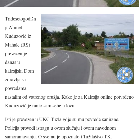
Tridesetogodišn
ji Ahmet
Kuduzović iz
Mahale (RS)
prevezen je
danas u
kalesijski Dom
zdravlja sa
povredama
nastalim od vatrenog oružja. Kako je za Kalesija online potvrđeno
Kuduzović je ranio sam sebe u lovu.
Isti je prevezen u UKC Tuzla gdje su mu povrede sanirane.
Policija provodi istragu u ovom slučaju i ovom navodnom
samoranjavanju. O svemu je upoznato i Tužilaštvo TK.