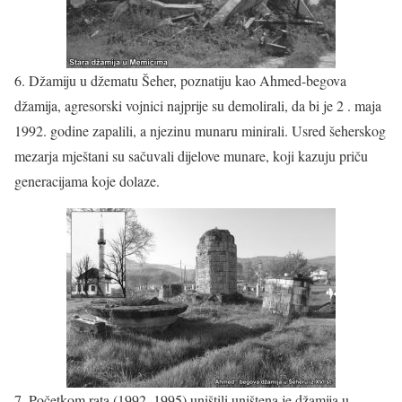
6. Džamiju u džematu Šeher, poznatiju kao Ahmed-begova
džamija, agresorski vojnici najprije su demolirali, da bi je 2 . maja
1992. godine zapalili, a njezinu munaru minirali. Usred šeherskog
mezarja mještani su sačuvali dijelove munare, koji kazuju priču
generacijama koje dolaze.
7. Početkom rata (1992–1995) uništili uništena je džamija u