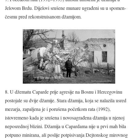
Jelovom Brdu. Dijelovi srušene munare ugrađeni su u spomen-
česmu pred rekonstruisanom džamijom.
8. U džematu Caparde prije agresije na Bosnu i Hercegovinu
postojale su dvije džamije. Stara džamija, koja se nalazila usred
mezarja, zapaljena je i porušena početkom rata (1992),
istovremeno kada je srušena i novosagrađena džamija u njenoj
neposrednoj blizini. Džamija u Capardama nije u prvi mah bila
potpuno minirana, ali poslije potpisivanja Dejtonskog mirovnog