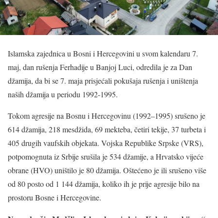
Islamska zajednica u Bosni i Hercegovini u svom kalendaru 7.
maj, dan rušenja Ferhadije u Banjoj Luci, odredila je za Dan
džamija, da bi se 7. maja prisjećali pokušaja rušenja i uništenja
naših džamija u periodu 1992-1995.
Tokom agresije na Bosnu i Hercegovinu (1992–1995) srušeno je
614 džamija, 218 mesdžida, 69 mekteba, četiri tekije, 37 turbeta i
405 drugih vaufskih objekata. Vojska Republike Srpske (VRS),
potpomognuta iz Srbije srušila je 534 džamije, a Hrvatsko vijeće
obrane (HVO) uništilo je 80 džamija. Oštećeno je ili srušeno više
od 80 posto od 1 144 džamija, koliko ih je prije agresije bilo na
prostoru Bosne i Hercegovine.