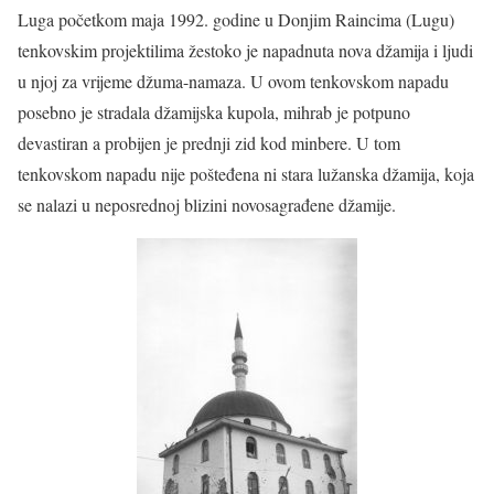
Luga početkom maja 1992. godine u Donjim Raincima (Lugu)
tenkovskim projektilima žestoko je napadnuta nova džamija i ljudi
u njoj za vrijeme džuma-namaza. U ovom tenkovskom napadu
posebno je stradala džamijska kupola, mihrab je potpuno
devastiran a probijen je prednji zid kod minbere. U tom
tenkovskom napadu nije pošteđena ni stara lužanska džamija, koja
se nalazi u neposrednoj blizini novosagrađene džamije.