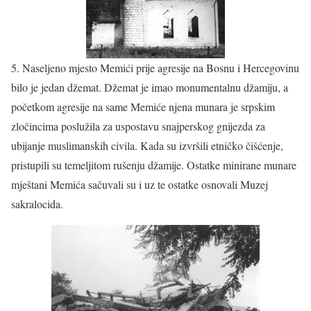
5. Naseljeno mjesto Memići prije agresije na Bosnu i Hercegovinu
bilo je jedan džemat. Džemat je imao monumentalnu džamiju, a
početkom agresije na same Memiće njena munara je srpskim
zločincima poslužila za uspostavu snajperskog gnijezda za
ubijanje muslimanskih civila. Kada su izvršili etničko čišćenje,
pristupili su temeljitom rušenju džamije. Ostatke minirane munare
mještani Memića sačuvali su i uz te ostatke osnovali Muzej
sakralocida.