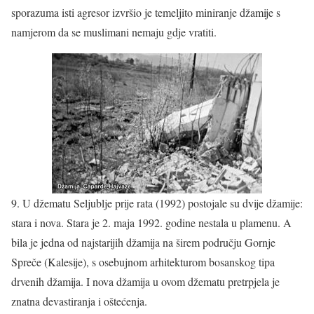
sporazuma isti agresor izvršio je temeljito miniranje džamije s
namjerom da se muslimani nemaju gdje vratiti.
9. U džematu Seljublje prije rata (1992) postojale su dvije džamije:
stara i nova. Stara je 2. maja 1992. godine nestala u plamenu. A
bila je jedna od najstarijih džamija na širem području Gornje
Spreče (Kalesije), s osebujnom arhitekturom bosanskog tipa
drvenih džamija. I nova džamija u ovom džematu pretrpjela je
znatna devastiranja i oštećenja.