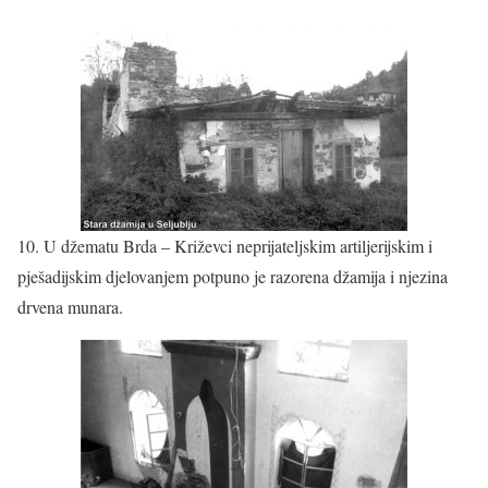
10. U džematu Brda – Križevci neprijateljskim artiljerijskim i
pješadijskim djelovanjem potpuno je razorena džamija i njezina
drvena munara.