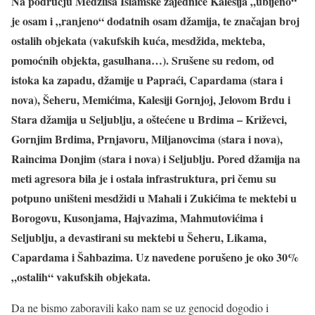
Na području Medžlisa Islamske zajednice Kalesija „ubijeno“
je osam i „ranjeno“ dodatnih osam džamija, te značajan broj
ostalih objekata (vakufskih kuća, mesdžida, mekteba,
pomoćnih objekta, gasulhana…). Srušene su redom, od
istoka ka zapadu, džamije u Papraći, Capardama (stara i
nova), Šeheru, Memićima, Kalesiji Gornjoj, Jelovom Brdu i
Stara džamija u Seljublju, a oštećene u Brdima – Križevci,
Gornjim Brdima, Prnjavoru, Miljanovcima (stara i nova),
Raincima Donjim (stara i nova) i Seljublju. Pored džamija na
meti agresora bila je i ostala infrastruktura, pri čemu su
potpuno uništeni mesdžidi u Mahali i Zukićima te mektebi u
Borogovu, Kusonjama, Hajvazima, Mahmutovićima i
Seljublju, a devastirani su mektebi u Šeheru, Likama,
Capardama i Šahbazima. Uz navedene porušeno je oko 30%
„ostalih“ vakufskih objekata.
Da ne bismo zaboravili kako nam se uz genocid dogodio i