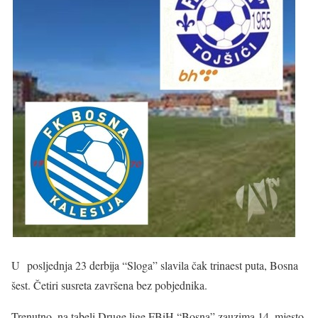
U posljednja 23 derbija “Sloga” slavila čak trinaest puta, Bosna
šest. Četiri susreta završena bez pobjednika.
Trenutno, na tabeli Druge lige FBiH “Bosna” zauzima 14. mjesto,