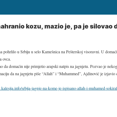
ahranio kozu, mazio je, pa je silovao 
dana pohrlilo u Srbiju u selo Kamešnica na Pešterskoj visoravni. U doma
a ovca.
ntno da domaćin nije primjetio arapski natpis na jagnjetu. Pozvao je nek
rmaciju da na jagnjetu piše “Allah” i “Muhammed”, Ajdinović je izjavio d
kalesija.info/srbija-jagnje-na-kome-je-ispisano-allah-i-muhamed-sokira