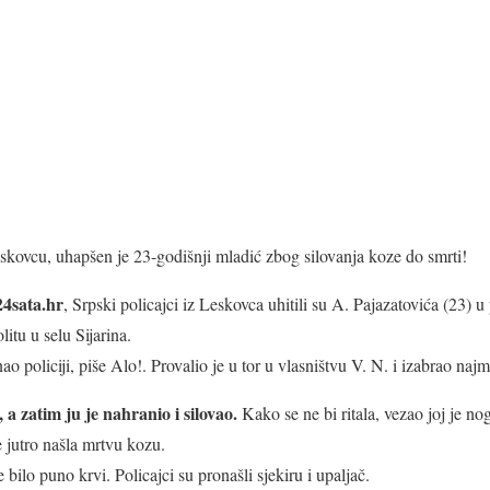
skovcu, uhapšen je 23-godišnji mladić zbog silovanja koze do smrti!
24sata.hr
, Srpski policajci iz Leskovca uhitili su A. Pajazatovića (23) 
itu u selu Sijarina.
o policiji, piše Alo!. Provalio je u tor u vlasništvu V. N. i izabrao na
, a zatim ju je nahranio i silovao.
Kako se ne bi ritala, vezao joj je nog
će jutro našla mrtvu kozu.
e bilo puno krvi. Policajci su pronašli sjekiru i upaljač.