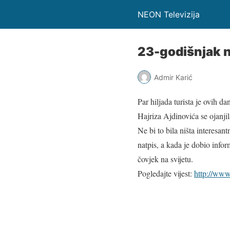
NEON Televizija
23-godišnjak n
Admir Karić
Par hiljada turista je ovih 
Hajriza Ajdinovića se ojanjil
Ne bi to bila ništa interesa
natpis, a kada je dobio info
čovjek na svijetu.
Pogledajte vijest:
http://www.