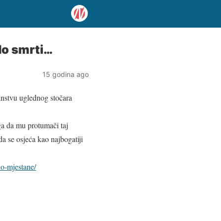
do smrti…
15 godina ago
ćinstvu uglednog stočara
oga da mu protumači taj
a se osjeća kao najbogatiji
lo-mjestane/